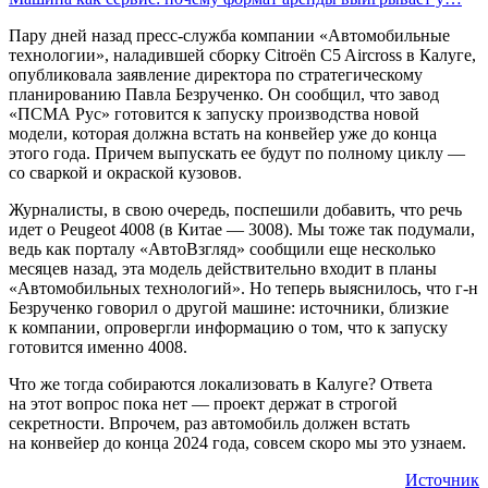
Пару дней назад пресс-служба компании «Автомобильные
технологии», наладившей сборку Citroёn C5 Aircross в Калуге,
опубликовала заявление директора по стратегическому
планированию Павла Безрученко. Он сообщил, что завод
«ПСМА Рус» готовится к запуску производства новой
модели, которая должна встать на конвейер уже до конца
этого года. Причем выпускать ее будут по полному циклу —
со сваркой и окраской кузовов.
Журналисты, в свою очередь, поспешили добавить, что речь
идет о Peugeot 4008 (в Китае — 3008). Мы тоже так подумали,
ведь как порталу «АвтоВзгляд» сообщили еще несколько
месяцев назад, эта модель действительно входит в планы
«Автомобильных технологий». Но теперь выяснилось, что г-н
Безрученко говорил о другой машине: источники, близкие
к компании, опровергли информацию о том, что к запуску
готовится именно 4008.
Что же тогда собираются локализовать в Калуге? Ответа
на этот вопрос пока нет — проект держат в строгой
секретности. Впрочем, раз автомобиль должен встать
на конвейер до конца 2024 года, совсем скоро мы это узнаем.
Источник