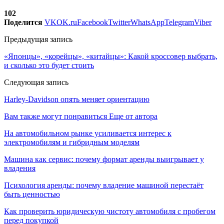
102
Поделится
VK
OK.ru
Facebook
Twitter
WhatsApp
Telegram
Viber
Предыдущая запись
«Японцы», «корейцы», «китайцы»: Какой кроссовер выбрать,
и сколько это будет стоить
Следующая запись
Harley-Davidson опять меняет ориентацию
Вам также могут понравиться
Еще от автора
На автомобильном рынке усиливается интерес к
электромобилям и гибридным моделям
Машина как сервис: почему формат аренды выигрывает у
владения
Психология аренды: почему владение машиной перестаёт
быть ценностью
Как проверить юридическую чистоту автомобиля с пробегом
перед покупкой