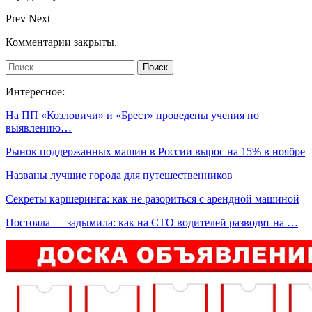
Prev
Next
Комментарии закрыты.
Интересное:
На ПП «Козловичи» и «Брест» проведены учения по
выявлению…
Рынок поддержанных машин в России вырос на 15% в ноябре
Названы лучшие города для путешественников
Секреты каршеринга: как не разориться с арендной машиной
Постояла — задымила: как на СТО водителей разводят на …