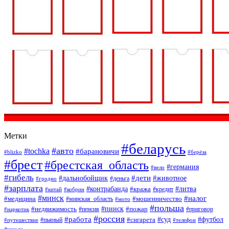
Метки
#беларусь
#авто
#tochka
#барановичи
#blizko
#берёза
#брест
#брестская_область
#германия
#вело
#гибель
#дети
#дальнобойщик
#животное
#деньга
#гродно
#зарплата
#контрабанда
#литва
#кража
#кредит
#китай
#кобрин
#минск
#налог
#мошенничество
#медицина
#минская_область
#мото
#польша
#недвижимость
#пинск
#пожар
#пенсия
#приговор
#наркотик
#россия
#работа
#суд
#футбол
#сигарета
#путешествие
#пьяный
#телефон