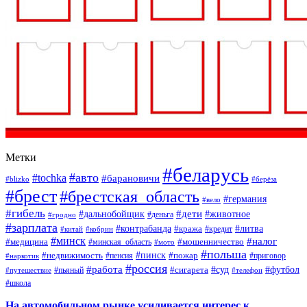
Метки
#беларусь
#авто
#tochka
#барановичи
#blizko
#берёза
#брест
#брестская_область
#германия
#вело
#гибель
#дети
#дальнобойщик
#животное
#деньга
#гродно
#зарплата
#контрабанда
#литва
#кража
#кредит
#китай
#кобрин
#минск
#налог
#мошенничество
#медицина
#минская_область
#мото
#польша
#недвижимость
#пинск
#пожар
#пенсия
#приговор
#наркотик
#россия
#работа
#суд
#футбол
#сигарета
#путешествие
#пьяный
#телефон
#школа
На автомобильном рынке усиливается интерес к