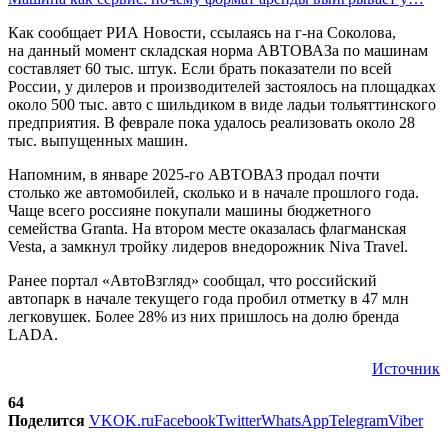
Как сообщает РИА Новости, ссылаясь на г-на Соколова,
на данный момент складская норма АВТОВАЗа по машинам
составляет 60 тыс. штук. Если брать показатели по всей
России, у дилеров и производителей застоялось на площадках
около 500 тыс. авто с шильдиком в виде ладьи тольяттинского
предприятия. В феврале пока удалось реализовать около 28
тыс. выпущенных машин.
Напомним, в январе 2025-го АВТОВАЗ продал почти
столько же автомобилей, сколько и в начале прошлого года.
Чаще всего россияне покупали машины бюджетного
семейства Granta. На втором месте оказалась флагманская
Vesta, а замкнул тройку лидеров внедорожник Niva Travel.
Ранее портал «АвтоВзгляд» сообщал, что российский
автопарк в начале текущего года пробил отметку в 47 млн
легковушек. Более 28% из них пришлось на долю бренда
LADA.
Источник
64
Поделится
VK
OK.ru
Facebook
Twitter
WhatsApp
Telegram
Viber