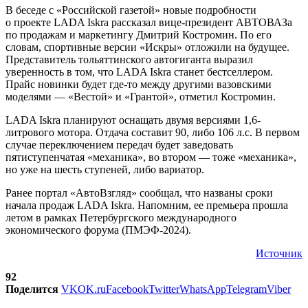
В беседе с «Российской газетой» новые подробности
о проекте LADA Iskra рассказал вице-президент АВТОВАЗа
по продажам и маркетингу Дмитрий Костромин. По его
словам, спортивные версии «Искры» отложили на будущее.
Представитель тольяттинского автогиганта выразил
уверенность в том, что LADA Iskra станет бестселлером.
Прайс новинки будет где-то между другими вазовскими
моделями — «Вестой» и «Грантой», отметил Костромин.
LADA Iskra планируют оснащать двумя версиями 1,6-
литрового мотора. Отдача составит 90, либо 106 л.с. В первом
случае переключением передач будет заведовать
пятиступенчатая «механика», во втором — тоже «механика»,
но уже на шесть ступеней, либо вариатор.
Ранее портал «АвтоВзгляд» сообщал, что названы сроки
начала продаж LADA Iskra. Напомним, ее премьера прошла
летом в рамках Петербургского международного
экономического форума (ПМЭФ-2024).
Источник
92
Поделится
VK
OK.ru
Facebook
Twitter
WhatsApp
Telegram
Viber