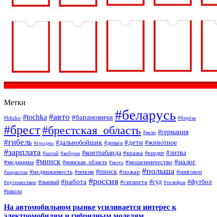
Метки
#беларусь
#авто
#tochka
#барановичи
#blizko
#берёза
#брест
#брестская_область
#германия
#вело
#гибель
#дети
#дальнобойщик
#животное
#деньга
#гродно
#зарплата
#контрабанда
#литва
#кража
#кредит
#китай
#кобрин
#минск
#налог
#мошенничество
#медицина
#минская_область
#мото
#польша
#недвижимость
#пинск
#пожар
#пенсия
#приговор
#наркотик
#россия
#работа
#суд
#футбол
#сигарета
#путешествие
#пьяный
#телефон
#школа
На автомобильном рынке усиливается интерес к
электромобилям и гибридным моделям