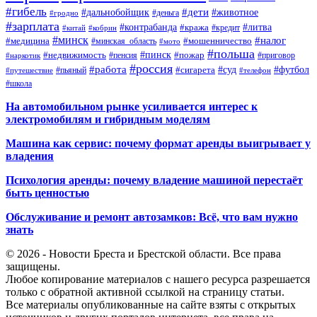
#гибель
#дети
#дальнобойщик
#животное
#деньга
#гродно
#зарплата
#контрабанда
#литва
#кража
#кредит
#китай
#кобрин
#минск
#налог
#мошенничество
#медицина
#минская_область
#мото
#польша
#недвижимость
#пинск
#пожар
#пенсия
#приговор
#наркотик
#россия
#работа
#суд
#футбол
#сигарета
#путешествие
#пьяный
#телефон
#школа
На автомобильном рынке усиливается интерес к
электромобилям и гибридным моделям
Машина как сервис: почему формат аренды выигрывает у
владения
Психология аренды: почему владение машиной перестаёт
быть ценностью
Обслуживание и ремонт автозамков: Всё, что вам нужно
знать
© 2026 - Новости Бреста и Брестской области. Все права
защищены.
Любое копирование материалов с нашего ресурса разрешается
только с обратной активной ссылкой на страницу статьи.
Все материалы опубликованные на сайте взяты с открытых