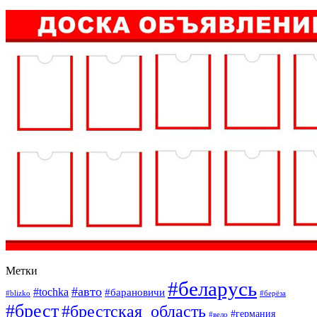
Метки
#беларусь
#авто
#tochka
#барановичи
#blizko
#берёза
#брест
#брестская_область
#германия
#вело