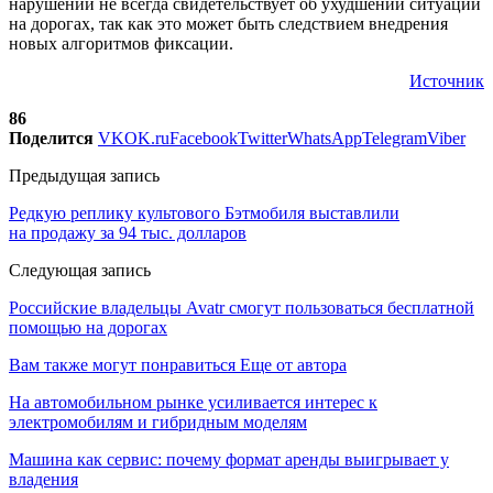
нарушений не всегда свидетельствует об ухудшении ситуации
на дорогах, так как это может быть следствием внедрения
новых алгоритмов фиксации.
Источник
86
Поделится
VK
OK.ru
Facebook
Twitter
WhatsApp
Telegram
Viber
Предыдущая запись
Редкую реплику культового Бэтмобиля выставлили
на продажу за 94 тыс. долларов
Следующая запись
Российские владельцы Avatr смогут пользоваться бесплатной
помощью на дорогах
Вам также могут понравиться
Еще от автора
На автомобильном рынке усиливается интерес к
электромобилям и гибридным моделям
Машина как сервис: почему формат аренды выигрывает у
владения