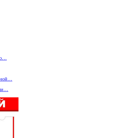
го…
льной…
ыши…