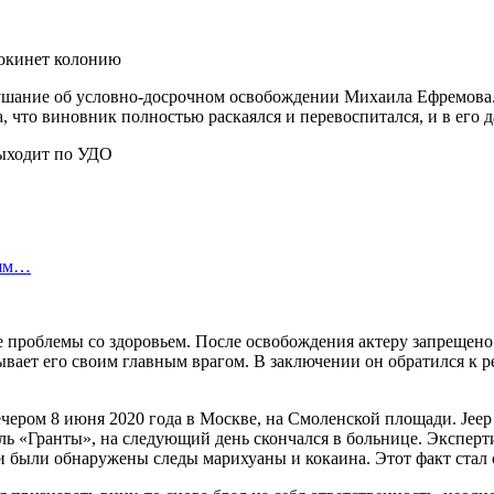
покинет колонию
лушание об условно-досрочном освобождении Михаила Ефремова.
ла, что виновник полностью раскаялся и перевоспитался, и в ег
лям…
проблемы со здоровьем. После освобождения актеру запрещено н
зывает его своим главным врагом. В заключении он обратился к 
ром 8 июня 2020 года в Москве, на Смоленской площади. Jeep 
ль «Гранты», на следующий день скончался в больнице. Эксперт
ви были обнаружены следы марихуаны и кокаина. Этот факт ста