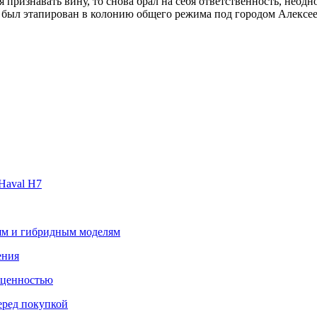
я признавать вину, то снова брал на себя ответственность, нео
 был этапирован в колонию общего режима под городом Алексеев
Haval H7
лям и гибридным моделям
ения
 ценностью
еред покупкой