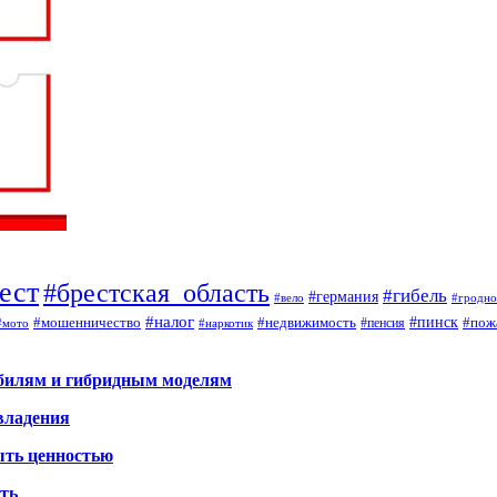
ест
#брестская_область
#гибель
#германия
#вело
#гродно
#налог
#мошенничество
#недвижимость
#пинск
#пож
#пенсия
#наркотик
#мото
обилям и гибридным моделям
владения
ыть ценностью
ать