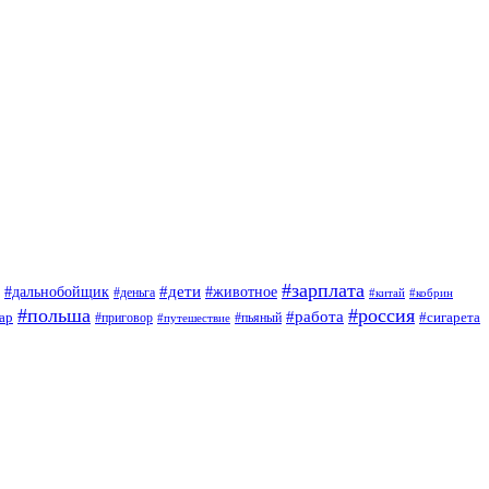
#зарплата
#дети
#дальнобойщик
#животное
#деньга
#китай
#кобрин
#польша
#россия
#работа
ар
#приговор
#сигарета
#путешествие
#пьяный