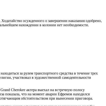
 Ходатайство осужденного о завершении наказания одобрено,
о дальнейшем нахождении в колонии нет необходимости.
аходиться за рулем транспортного средства в течение трех
религии, участвовал в художественной самодеятельности
Grand Cherokee актера выехал на встречную полосу
иза показала, что на момент аварии Ефремов находился
л отягчающим обстоятельством при вынесении приговора.