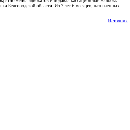
днократно менял адвокатов и подавал кассационные жалобы.
ка Белгородской области. Из 7 лет 6 месяцев, назначенных
Источник