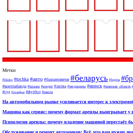
Метки
#беларусь
#бр
#авто
#tochka
#барановичи
#blizko
#берёза
#минск
#контрабанда
#литва
#кража
#кредит
#медицина
#минская_область
#суд
#футбол
#телефон
#школа
На автомобильном рынке усиливается интерес к электром
Машина как сервис: почему формат аренды выигрывает у 
Психология аренды: почему владение машиной перестаёт б
Обслуживание и ремонт автозамков: Всё, что вам нужно зн