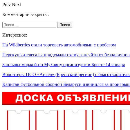
Prev
Next
Комментарии закрыты.
Интересное:
На Wildberries стали торговать автомобилями с пробегом
Перекупы-нелегалы придумали схему, как уйти от безналично
Заплывы моржей по Мухавцу организуют в Бресте 14 января
Волонтеры ПСО «Ангел» (Брестский регион) с благотворите
Капитан футбольной сборной Беларуси извинился за проигр