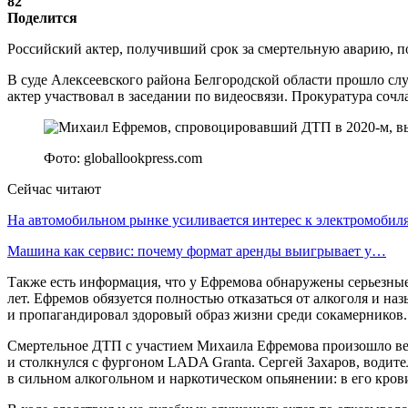
82
Поделится
Российский актер, получивший срок за смертельную аварию, 
В суде Алексеевского района Белгородской области прошло с
актер участвовал в заседании по видеосвязи. Прокуратура соч
Фото: globallookpress.com
Сейчас читают
На автомобильном рынке усиливается интерес к электромоби
Машина как сервис: почему формат аренды выигрывает у…
Также есть информация, что у Ефремова обнаружены серьезные 
лет. Ефремов обязуется полностью отказаться от алкоголя и на
и пропагандировал здоровый образ жизни среди сокамерников.
Смертельное ДТП с участием Михаила Ефремова произошло вече
и столкнулся с фургоном LADA Granta. Сергей Захаров, водите
в сильном алкогольном и наркотическом опьянении: в его кро