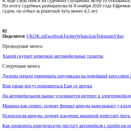
В ходе следствия и на судебных слушаниях актер то отказывалс
По итогу судебных разбирательств 8 ноября 2020 года Ефремов
судом, он отбыл за решеткой чуть менее 4,5 лет.
82
Поделится
VK
OK.ru
Facebook
Twitter
WhatsApp
Telegram
Viber
Предыдущая запись
Xiaomi скупает немецкие автомобильные таланты
Следующая запись
Дилеры начали принимать предзаказы на новейший кроссовер 
Вам также могут понравиться
Еще от автора
На автомобильном рынке усиливается интерес к электромоби
Машина как сервис: почему формат аренды выигрывает у влад
Психология аренды: почему владение машиной перестаёт быть
Как проверить юридическую чистоту автомобиля с пробегом п