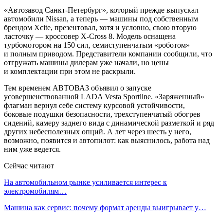
«Автозавод Санкт-Петербург», который прежде выпускал
автомобили Nissan, а теперь — машины под собственным
брендом Xcite, презентовал, хотя и условно, свою вторую
ласточку — кроссовер X-Cross 8. Модель оснащена
турбомотором на 150 сил, семиступенчатым «роботом»
и полным приводом. Представители компании сообщили, что
отгружать машины дилерам уже начали, но цены
и комплектации при этом не раскрыли.
Тем временем АВТОВАЗ объявил о запуске
усовершенствованной LADA Vesta Sportline. «Заряженный»
флагман вернул себе систему курсовой устойчивости,
боковые подушки безопасности, трехступенчатый обогрев
сидений, камеру заднего вида с динамической разметкой и ряд
других небесполезных опций. А лет через шесть у него,
возможно, появится и автопилот: как выяснилось, работа над
ним уже ведется.
Сейчас читают
На автомобильном рынке усиливается интерес к
электромобилям…
Машина как сервис: почему формат аренды выигрывает у…