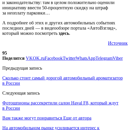
и законодательству: там в целом положительно оценили
инициативу ввести 50-процентную скидку на штраф
за неоплату парковки…
А подробнее об этих и других автомобильных событиях
последних дней — в видеообзоре портала «АвтоВзгляд»,
который можно посмотреть
здесь
.
Источник
95
Поделится
VK
OK.ru
Facebook
Twitter
WhatsApp
Telegram
Viber
Предыдущая запись
Сколько стоит самый дорогой автомобильный ароматизатор
в России
Следующая запись
Фотошпионы рассекретили салон Haval F8, который ждут
в России
Вам также могут понравиться
Еще от автора
На автомобильном рынке усиливается интерес к