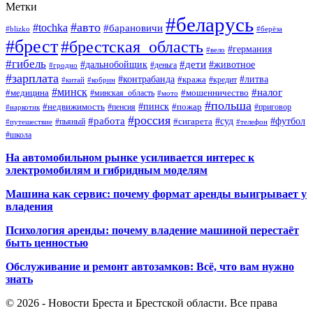
Метки
#беларусь
#авто
#tochka
#барановичи
#blizko
#берёза
#брест
#брестская_область
#германия
#вело
#гибель
#дети
#дальнобойщик
#животное
#деньга
#гродно
#зарплата
#контрабанда
#литва
#кража
#кредит
#китай
#кобрин
#минск
#налог
#мошенничество
#медицина
#минская_область
#мото
#польша
#недвижимость
#пинск
#пожар
#пенсия
#приговор
#наркотик
#россия
#работа
#суд
#футбол
#сигарета
#путешествие
#пьяный
#телефон
#школа
На автомобильном рынке усиливается интерес к
электромобилям и гибридным моделям
Машина как сервис: почему формат аренды выигрывает у
владения
Психология аренды: почему владение машиной перестаёт
быть ценностью
Обслуживание и ремонт автозамков: Всё, что вам нужно
знать
© 2026 - Новости Бреста и Брестской области. Все права