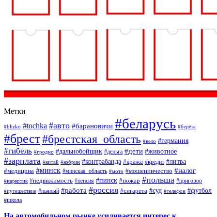
Метки
#беларусь
#авто
#tochka
#барановичи
#blizko
#берёза
#брест
#брестская_область
#германия
#вело
#гибель
#дети
#дальнобойщик
#животное
#деньга
#гродно
#зарплата
#контрабанда
#литва
#кража
#кредит
#китай
#кобрин
#минск
#налог
#мошенничество
#медицина
#минская_область
#мото
#польша
#недвижимость
#пинск
#пожар
#пенсия
#приговор
#наркотик
#россия
#работа
#суд
#футбол
#сигарета
#путешествие
#пьяный
#телефон
#школа
На автомобильном рынке усиливается интерес к