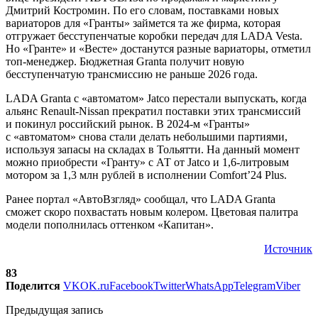
Дмитрий Костромин. По его словам, поставками новых
вариаторов для «Гранты» займется та же фирма, которая
отгружает бесступенчатые коробки передач для LADA Vesta.
Но «Гранте» и «Весте» достанутся разные вариаторы, отметил
топ-менеджер. Бюджетная Granta получит новую
бесступенчатую трансмиссию не раньше 2026 года.
LADA Granta с «автоматом» Jatco перестали выпускать, когда
альянс Renault-Nissan прекратил поставки этих трансмиссий
и покинул российский рынок. В 2024-м «Гранты»
с «автоматом» снова стали делать небольшими партиями,
используя запасы на складах в Тольятти. На данный момент
можно приобрести «Гранту» с АТ от Jatco и 1,6-литровым
мотором за 1,3 млн рублей в исполнении Comfort’24 Plus.
Ранее портал «АвтоВзгляд» сообщал, что LADA Granta
сможет скоро похвастать новым колером. Цветовая палитра
модели пополнилась оттенком «Капитан».
Источник
83
Поделится
VK
OK.ru
Facebook
Twitter
WhatsApp
Telegram
Viber
Предыдущая запись