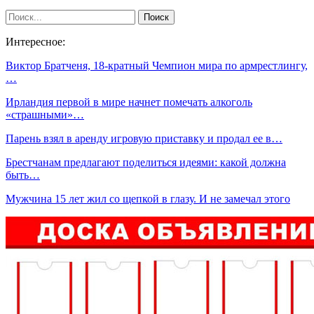
Интересное:
Виктор Братченя, 18-кратный Чемпион мира по армрестлингу,
…
Ирландия первой в мире начнет помечать алкоголь
«страшными»…
Парень взял в аренду игровую приставку и продал ее в…
Брестчанам предлагают поделиться идеями: какой должна
быть…
Мужчина 15 лет жил со щепкой в глазу. И не замечал этого