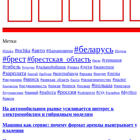
Метки
#беларусь
#авто
#tochka
#барановичи
#blizko
#берёза
#брест
#брестская_область
#германия
#вело
#гибель
#дети
#дальнобойщик
#животное
#деньга
#гродно
#зарплата
#контрабанда
#литва
#кража
#кредит
#китай
#кобрин
#минск
#налог
#мошенничество
#медицина
#минская_область
#мото
#польша
#недвижимость
#пинск
#пожар
#пенсия
#приговор
#наркотик
#россия
#работа
#суд
#футбол
#сигарета
#путешествие
#пьяный
#телефон
#школа
На автомобильном рынке усиливается интерес к
электромобилям и гибридным моделям
Машина как сервис: почему формат аренды выигрывает у
владения