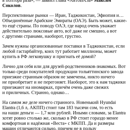
в полтора раза», — заявил глава «АвтоВАЗа»
Максим
Соколов
.
Перспективные рынки — Иран, Таджикистан, Эфиопия и…
Объединённые Арабские Эмираты (ОАЭ). Быть может, какие-
то ещё страны. По поводу ОАЭ, где народ очень уважает
действительно люксовые авто, всё даже не смешно, а вот
с другими странами, наоборот, грустно.
Зачем нужны организованные поставки в Таджикистан, если
любой гастарбайтер, коих тут работает миллионы, может
купить в РФ легковушку и пригнать её домой?
Лично для себя или для друзей-родственников-знакомых. Вот
только среди покупателей продукции тольяттинского завода
приезжие странным образом не замечены, никто ничего
не приобретает и не перегоняет. Наоборот, это к нам таджики
приезжают на иномарках, причём очень даже свежих
и приличных. Странно, однако…
На самом же деле ничего странного. Новенький Hyundai
Elantra (1,6 л, АКПП) стоит там 183 тысячи сом, то есть
на наши деньги — 1,7 млн рублей. Иными словами, за Elantra
хотят ровно столько же, сколько в РФ стоит гораздо менее
комфортная и надёжная «Веста» с МКПП. Да и размеры
машин отличаются сильно, причем не в пользу