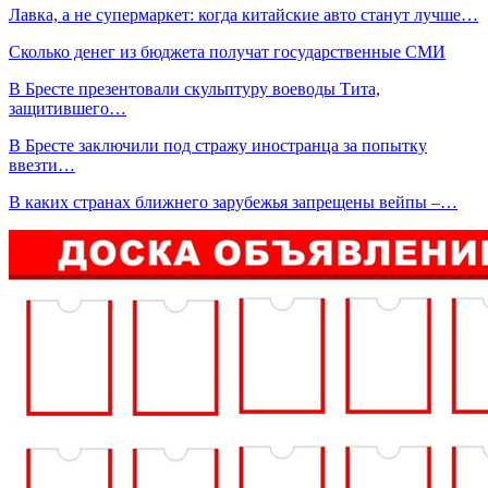
Лавка, а не супермаркет: когда китайские авто станут лучше…
Сколько денег из бюджета получат государственные СМИ
В Бресте презентовали скульптуру воеводы Тита,
защитившего…
В Бресте заключили под стражу иностранца за попытку
ввезти…
В каких странах ближнего зарубежья запрещены вейпы –…