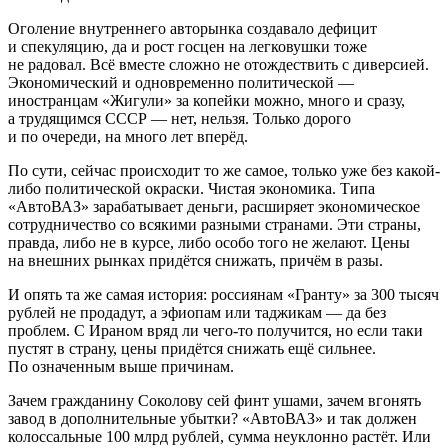
Оголение внутреннего авторынка создавало дефицит
и спекуляцию, да и рост госцен на легковушки тоже
не радовал. Всё вместе сложно не отождествить с диверсией.
Экономический и одновременно политической —
иностранцам «Жигули» за копейки можно, много и сразу,
а трудящимся СССР — нет, нельзя. Только дорого
и по очереди, на много лет вперёд.
По сути, сейчас происходит то же самое, только уже без какой-
либо политической окраски. Чистая экономика. Типа
«АвтоВАЗ» зарабатывает деньги, расширяет экономическое
сотрудничество со всякими разными странами. Эти страны,
правда, либо не в курсе, либо особо того не желают. Цены
на внешних рынках придётся снижать, причём в разы.
И опять та же самая история: россиянам «Гранту» за 300 тысяч
рублей не продадут, а эфиопам или таджикам — да без
проблем. С Ираном вряд ли чего-то получится, но если таки
пустят в страну, цены придётся снижать ещё сильнее.
По означенным выше причинам.
Зачем гражданину Соколову сей финт ушами, зачем вгонять
завод в дополнительные убытки? «АвтоВАЗ» и так должен
колоссальные 100 млрд рублей, сумма неуклонно растёт. Или