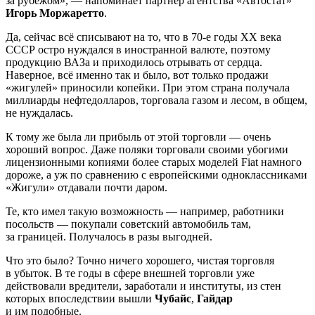
за рубежом», — напоминает партнер агентства «Автостат»
Игорь Моржаретто
.
Да, сейчас всё списывают на то, что в 70-е годы ХХ века
СССР остро нуждался в иностранной валюте, поэтому
продукцию ВАЗа и приходилось отрывать от сердца.
Наверное, всё именно так и было, вот только продажи
«жигулей» приносили копейки. При этом страна получала
миллиарды нефтедолларов, торговала газом и лесом, в общем,
не нуждалась.
К тому же была ли прибыль от этой торговли — очень
хороший вопрос. Даже поляки торговали своими убогими
лицензионными копиями более старых моделей Fiat намного
дороже, а уж по сравнению с европейскими одноклассниками
«Жигули» отдавали почти даром.
Те, кто имел такую возможность — например, работники
посольств — покупали советский автомобиль там,
за границей. Получалось в разы выгодней.
Что это было? Точно ничего хорошего, чистая торговля
в убыток. В те годы в сфере внешней торговли уже
действовали вредители, заработали и институты, из стен
которых впоследствии вышли
Чубайс
,
Гайдар
и им подобные.