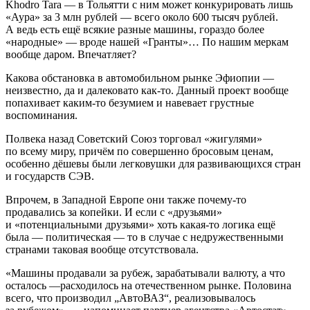
Khodro Tara — в Тольятти с ним может конкурировать лишь
«Аура» за 3 млн рублей — всего около 600 тысяч рублей.
А ведь есть ещё всякие разные машины, гораздо более
«народные» — вроде нашей «Гранты»… По нашим меркам
вообще даром. Впечатляет?
Какова обстановка в автомобильном рынке Эфиопии —
неизвестно, да и далековато как-то. Данный проект вообще
попахивает каким-то безумием и навевает грустные
воспоминания.
Полвека назад Советский Союз торговал «жигулями»
по всему миру, причём по совершенно бросовым ценам,
особенно дёшевы были легковушки для развивающихся стран
и государств СЭВ.
Впрочем, в Западной Европе они также почему-то
продавались за копейки. И если с «друзьями»
и «потенциальными друзьями» хоть какая-то логика ещё
была — политическая — то в случае с недружественными
странами таковая вообще отсутствовала.
«Машины продавали за рубеж, зарабатывали валюту, а что
осталось —расходилось на отечественном рынке. Половина
всего, что производил „АвтоВАЗ“, реализовывалось