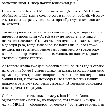
отечественной. Выбор покупателя очевиден.
Или вот так: Chevrolet Monza — те же 1,6 л, тоже АКПП —
обойдётся в 115 тысяч сом, то есть в миллион рублей. «Веста»
там также даже рядом не стояла, про «Гранту» и вспоминать
не хочется.
Таким образом, если брать российские цены, в Таджикистане
ничего из продукции «АвтоВАЗа» не продать, это никто
не станет покупать. Стоимость авто нужно снижать минимум
в два-три раза, тогда, наверное, появится шанс. Хотя тоже
не факт, на вторичном рынке там очень много «трёхлеток»
в состоянии практически новых машин, по нашим меркам
стоят они сущие копейки.
Автопром Ирана уже давно обогнал наш, за 2023 год в стране
изготовили более 1,2 млн только легковых авто. До недавнего
времени рассматривался вопрос о начале поставок персидских
машин в РФ, и только неаккуратные высказывания наших
дипломатов этому воспрепятствовали. В Тегеране обиделись
и все проекты свернули.
Собственно, нас там тоже не ждут. Iran Khodro Runna —
одноклассник «Весты», но получше, хотя тоже 1,6 литра (113
л.с.) и МКПП — обойдётся примерно в 400 тысяч рублей. Iran