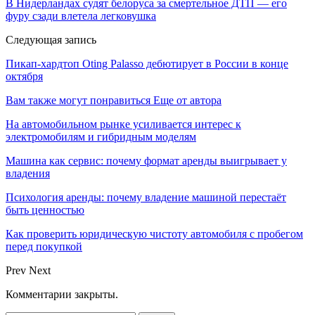
В Нидерландах судят белоруса за смертельное ДТП — его
фуру сзади влетела легковушка
Следующая запись
Пикап-хардтоп Oting Palasso дебютирует в России в конце
октября
Вам также могут понравиться
Еще от автора
На автомобильном рынке усиливается интерес к
электромобилям и гибридным моделям
Машина как сервис: почему формат аренды выигрывает у
владения
Психология аренды: почему владение машиной перестаёт
быть ценностью
Как проверить юридическую чистоту автомобиля с пробегом
перед покупкой
Prev
Next
Комментарии закрыты.