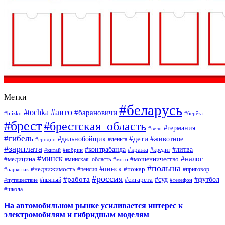
Метки
#беларусь
#авто
#tochka
#барановичи
#blizko
#берёза
#брест
#брестская_область
#германия
#вело
#гибель
#дети
#дальнобойщик
#животное
#деньга
#гродно
#зарплата
#контрабанда
#литва
#кража
#кредит
#китай
#кобрин
#минск
#налог
#мошенничество
#медицина
#минская_область
#мото
#польша
#недвижимость
#пинск
#пожар
#пенсия
#приговор
#наркотик
#россия
#работа
#суд
#футбол
#сигарета
#путешествие
#пьяный
#телефон
#школа
На автомобильном рынке усиливается интерес к
электромобилям и гибридным моделям