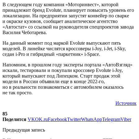
В следующем году компания «Моторинвест», которой
принадлежит бренд Evolute, планирует повысить уровень его
локализации. На предприятии запустят конвейер по сварке
и окраске кузовов, сообщает аналитическое агентство
«Автостат» со ссылкой на руководителя спецпроектов завода
Василия Чеботарева.
На данный момент под маркой Evolute выпускают пять
моделей. В линейке числятся кроссоверы i-Joy, i-Jet, i-Sky,
седан i-Pro и гибридный «паркетник» i-Space.
Напомним, в прошлом году эксперты портала «АвтоВзгляд»
искали, тестировали и покупали кроссовер Evolute i-Joy,
который выпускают под Липецком. Старт продаж этой
модели в России объявили еще в конце 2022-го,
но в реальности познакомиться с автомобилем оказалось
не так просто.
Источник
85
Поделится
VK
OK.ru
Facebook
Twitter
WhatsApp
Telegram
Viber
Предыдущая запись