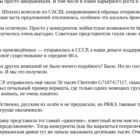
 просто завораживали. В том числе в плане карьерного роста и
я в Штатах) колесили по САСШ, понравившиеся образцы отправля
ьшая часть предложений отклонялась, особенно это касалось бро
елала отличную. Просто у конкурентов лоббистские возможности
олучилось очень выгодно. Советские представители гнули свою 
сяч произведённых — отправилась в СССР, а наши деньги поддер
 своё существование в середине 60-х.
rs и других компаний не было ничего подобного? Было. Но по со
о. И мы это получили.
СР отправилось ещё около 50 тысяч Chevrolet G7107/G7117, свы
 был печальный пример вермахта, где только одних немецких гру
оевать, не очень понятно.
ственно, русским их особо и не предлагали, но РККА таковые тр
 груши околачивали.
pany представила тот самый «джипчик», известный всем нам по
с продолжением». Тогда конкуренты (как бы выразиться поприл
риканская армия тут же начала заказывать десятками тысяч. Оче