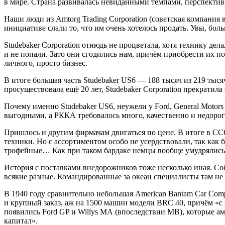
в мире. Страна развивалась невиданными темпами, перспективы
Наши люди из Amtorg Trading Corporation (советская компани
инициативе слали то, что им очень хотелось продать. Увы, бол
Studebaker Corporation отнюдь не процветала, хотя технику д
и не попали. Зато они сгодились нам, причём приобрести их п
личного, просто бизнес.
В итоге большая часть Studebaker US6 — 188 тысяч из 219 ты
просуществовала ещё 20 лет, Studebaker Corporation прекратила
Почему именно Studebaker US6, неужели у Ford, General Moto
выгодными, а РККА требовалось много, качественно и недорог
Пришлось и другим фирмачам двигаться по цене. В итоге в СС
техники. Но с ассортиментом особо не усердствовали, так как
трофейные… Как при таком бардаке немцы вообще умудрялись в
История с поставками внедорожников тоже несколько иная. Соб
всякие разные. Командированные за океан специалисты там не
В 1940 году сравнительно небольшая American Bantam Car Com
и крупный заказ, аж на 1500 машин модели BRC 40, причём «
появились Ford GP и Willys МА (впоследствии МВ), которые аме
капитал».