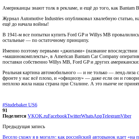
Американцы знают толк в рекламе, и ещё до того, как Bantam
Журнал Automotive Industries опубликовал хвалебную статью, 
ещё до начала войны!
В 1941-м все попытки купить Ford GP и Willys МВ провалились
остальные — по остаточному принципу.
Именно поэтому первыми «джипами» (название впоследствии пр
«машинокомплекты», в American Bantam Car Company оперативн
поставки собственно Willys МВ, Ford GP и других американск
Реальная картина автомобильного — и не только — ленд-лиза 
фронте у нас всё плохо, и «официозу» — даже если он и говорит
неплохо жила наша страна при Сталине. А это нынче не приня
#Studebaker US6
91
Поделится
VK
OK.ru
Facebook
Twitter
WhatsApp
Telegram
Viber
Предыдущая запись
Весело схожу я в могилу: как российский авторынок идет «на 