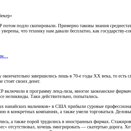
СР потом подло скопировали. Примерно таковы знания среднеста
уверены, что технику нам давали бесплатно, как государству-со
лям…
зу окончательно завершились лишь в 70-е годы ХХ века, то есть
 стоят своих денег.
Р включили в программу ленд-лиза, многие заокеанские фирмачи
се неликвиды. Таки действительно, попытались.
ых нанайских мальчиков» в США прибыли суровые профессионалы
цию в конкретных компаниях, а также умели торговаться. Деловы
лись, а также порой трудились в иностранных фирмах. Стажиро
авес» отсутствовал, хочешь эмигрировать — скатертью дорога. Х