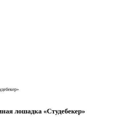
удебекер»
мная лошадка «Студебекер»