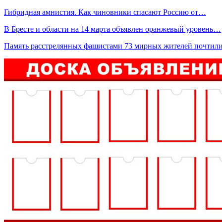
Гибридная амнистия. Как чиновники спасают Россию от…
В Бресте и области на 14 марта объявлен оранжевый уровень…
Память расстрелянных фашистами 73 мирных жителей почтил