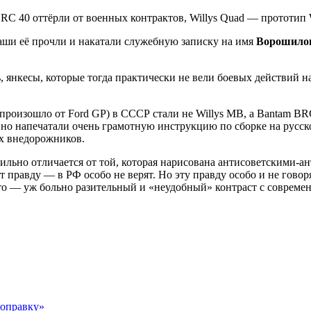
 BRC 40 оттёрли от военных контрактов, Willys Quad — прототи
наши её прочли и накатали служебную записку на имя
Ворошило
, янкесы, которые тогда практически не вели боевых действий 
оизошло от Ford GP) в СССР стали не Willys МВ, а Bantam BRC 
о напечатали очень грамотную инструкцию по сборке на русском
их внедорожников.
сильно отличается от той, которая нарисована антисоветскими-
 правду — в РФ особо не верят. Но эту правду особо и не говоря
то — уж больно разительный и «неудобный» контраст с совреме
поправку»