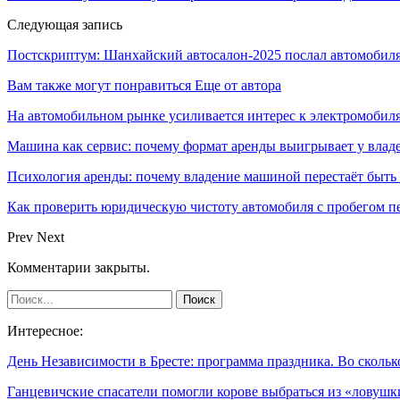
Следующая запись
Постскриптум: Шанхайский автосалон-2025 послал автомобил
Вам также могут понравиться
Еще от автора
На автомобильном рынке усиливается интерес к электромоби
Машина как сервис: почему формат аренды выигрывает у влад
Психология аренды: почему владение машиной перестаёт быть
Как проверить юридическую чистоту автомобиля с пробегом п
Prev
Next
Комментарии закрыты.
Интересное:
День Независимости в Бресте: программа праздника. Во сколь
Ганцевичские спасатели помогли корове выбраться из «ловушк