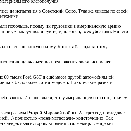
 материального благополучия.
лись на испытания в Советский Союз. Туда же янкесы по своей
нетехники.
 были побольше, посему их грузовики в американскую армию
линию, «выкручивали руки», и, наконец, всех уболтали. Ничего
жали очень неплохую фирму. Которая благодаря этому
отношению цена-качество предложения оказались менее
ше 80 тысяч Ford G8T и ещё масса другой автомобильной
зовиков было более сотни моделей. Плюс всякие разные
ебовались. И наши знали, что у американцев они есть, причём
 фотографиям Второй Мировой войны. А через год последовал
ичней…) полностью «позаимствовали» конструкцию. Так
нь некрасивая история, вполне в стиле «мир, где правит