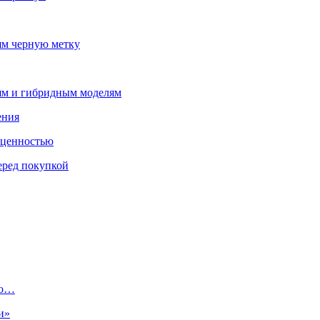
ям черную метку
лям и гибридным моделям
ения
 ценностью
еред покупкой
ко…
и»