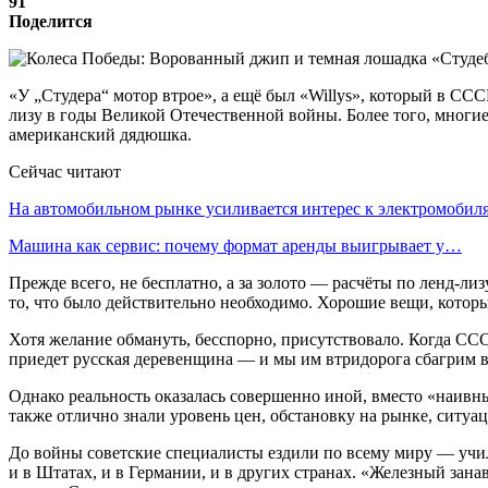
91
Поделится
«У „Студера“ мотор втрое», а ещё был «Willys», который в СС
лизу в годы Великой Отечественной войны. Более того, многие 
американский дядюшка.
Сейчас читают
На автомобильном рынке усиливается интерес к электромоби
Машина как сервис: почему формат аренды выигрывает у…
Прежде всего, не бесплатно, а за золото — расчёты по ленд-ли
то, что было действительно необходимо. Хорошие вещи, которые
Хотя желание обмануть, бесспорно, присутствовало. Когда ССС
приедет русская деревенщина — и мы им втридорога сбагрим в
Однако реальность оказалась совершенно иной, вместо «наивн
также отлично знали уровень цен, обстановку на рынке, ситуа
До войны советские специалисты ездили по всему миру — учи
и в Штатах, и в Германии, и в других странах. «Железный зан