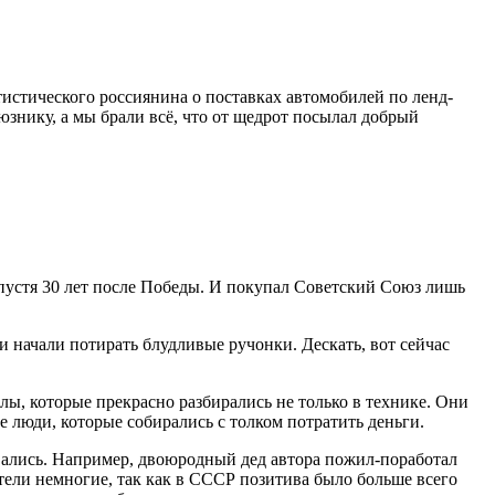
тистического россиянина о поставках автомобилей по ленд-
юзнику, а мы брали всё, что от щедрот посылал добрый
 спустя 30 лет после Победы. И покупал Советский Союз лишь
 начали потирать блудливые ручонки. Дескать, вот сейчас
, которые прекрасно разбирались не только в технике. Они
е люди, которые собирались с толком потратить деньги.
вались. Например, двоюродный дед автора пожил-поработал
отели немногие, так как в СССР позитива было больше всего