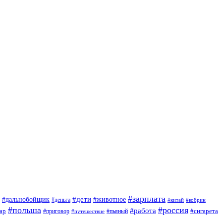
#зарплата
#дети
#дальнобойщик
#животное
#деньга
#китай
#кобрин
#польша
#россия
#работа
ар
#приговор
#сигарета
#путешествие
#пьяный