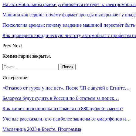
На автомобильном рынке усиливается интерес к электромоби
Машина как сервис: почему формат аренды выигрывает у влад
Психология аренды: почему владение машиной перестаёт быть
Как проверить юридическую чистоту автомобиля с пробегом п
Prev
Next
Комментарии закрыты.
Интересное:
«Отказов от туров у нас нет». После ЧП с акулой в Египте…
Белоруса будут судить в России по 6 статьям за поиск…
Как живет пенсионерка из Гомеля на 880 рублей в месяц?
Ученые рассказали, кто наиболее зависим от смартфонов и…
Масленица 2023 в Бресте. Программа