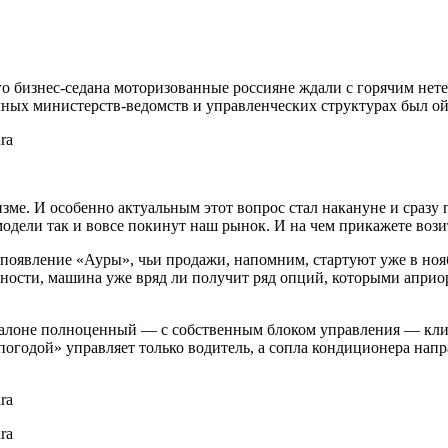
 бизнес-седана моторизованные россияне ждали с горячим нете
ных министерств-ведомств и управленческих структурах был ой
зме. И особенно актуальным этот вопрос стал накануне и сразу п
модели так и вовсе покинут наш рынок. И на чем прикажете воз
 появление «Ауры», чьи продажи, напомним, стартуют уже в но
стности, машина уже вряд ли получит ряд опций, которыми апр
в салоне полноценный — с собственным блоком управления — кли
погодой» управляет только водитель, а сопла кондиционера нап