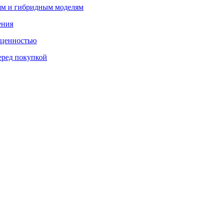
лям и гибридным моделям
ения
 ценностью
еред покупкой