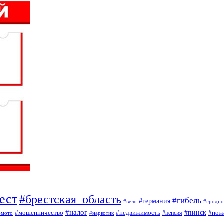
ест
#брестская_область
#гибель
#германия
#вело
#гродно
#налог
#мошенничество
#недвижимость
#пинск
#пож
#пенсия
#наркотик
#мото