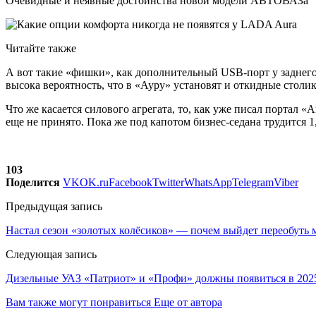
Очевидные и неявные достоинства новой модели АВТОВАЗа
Читайте также
А вот такие «фишки», как дополнительный USB-порт у заднего
высока вероятность, что в «Ауру» установят и откидные столи
Что же касается силового агрегата, то, как уже писал портал 
еще не принято. Пока же под капотом бизнес-седана трудится 1
103
Поделится
VK
OK.ru
Facebook
Twitter
WhatsApp
Telegram
Viber
Предыдущая запись
Настал сезон «золотых колёсиков» — почем выйдет переобуть
Следующая запись
Дизельные УАЗ «Патриот» и «Профи» должны появиться в 202
Вам также могут понравиться
Еще от автора