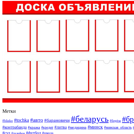
Метки
#беларусь
#бр
#авто
#tochka
#барановичи
#blizko
#берёза
#минск
#контрабанда
#литва
#кража
#кредит
#медицина
#минская_область
#суд
#футбол
#телефон
#школа