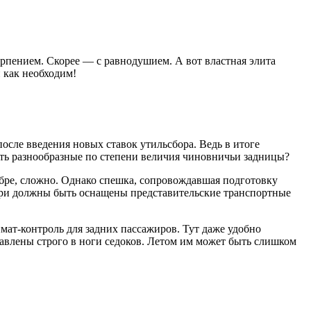
рпением. Скорее — с равнодушием. А вот властная элита
 как необходим!
осле введения новых ставок утильсбора. Ведь в итоге
ить разнообразные по степени величия чиновничьи задницы?
ябре, сложно. Однако спешка, сопровождавшая подготовку
иори должны быть оснащены представительские транспортные
мат-контроль для задних пассажиров. Тут даже удобно
равлены строго в ноги седоков. Летом им может быть слишком