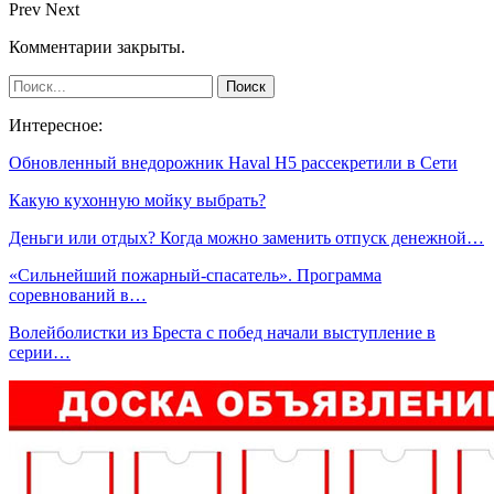
Prev
Next
Комментарии закрыты.
Интересное:
Обновленный внедорожник Haval H5 рассекретили в Сети
Какую кухонную мойку выбрать?
Деньги или отдых? Когда можно заменить отпуск денежной…
«Сильнейший пожарный-спасатель». Программа
соревнований в…
Волейболистки из Бреста с побед начали выступление в
серии…