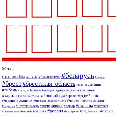
Метки
#беларусь
#авто
#tochka
#барановичи
#blizko
#берёза
#брест
#брестская_область
#германия
#вело
#гибель
#дети
#дальнобойщик
#животное
#деньга
#гродно
#зарплата
#контрабанда
#литва
#кража
#кредит
#китай
#кобрин
#минск
#налог
#мошенничество
#медицина
#минская_область
#мото
#польша
#недвижимость
#пинск
#пожар
#пенсия
#приговор
#наркотик
#россия
#работа
#суд
#футбол
#сигарета
#путешествие
#пьяный
#телефон