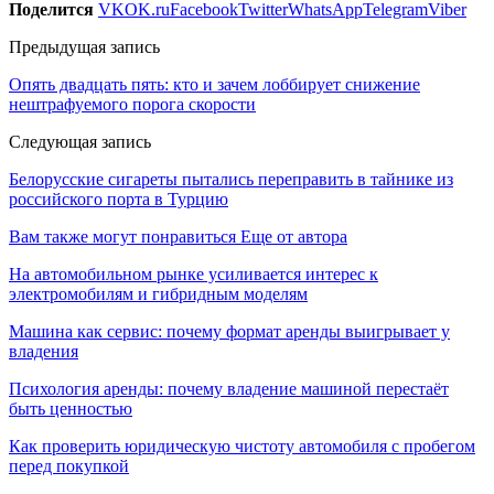
Поделится
VK
OK.ru
Facebook
Twitter
WhatsApp
Telegram
Viber
Предыдущая запись
Опять двадцать пять: кто и зачем лоббирует снижение
нештрафуемого порога скорости
Следующая запись
Белорусские сигареты пытались переправить в тайнике из
российского порта в Турцию
Вам также могут понравиться
Еще от автора
На автомобильном рынке усиливается интерес к
электромобилям и гибридным моделям
Машина как сервис: почему формат аренды выигрывает у
владения
Психология аренды: почему владение машиной перестаёт
быть ценностью
Как проверить юридическую чистоту автомобиля с пробегом
перед покупкой