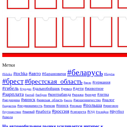
Метки
#беларусь
#авто
#tochka
#барановичи
#blizko
#берёза
#брест
#брестская_область
#германия
#вело
#гибель
#дети
#дальнобойщик
#животное
#деньга
#гродно
#зарплата
#контрабанда
#литва
#кража
#кредит
#китай
#кобрин
#минск
#налог
#мошенничество
#медицина
#минская_область
#мото
#польша
#недвижимость
#пинск
#пожар
#пенсия
#приговор
#наркотик
#россия
#работа
#суд
#футбол
#сигарета
#путешествие
#пьяный
#телефон
#школа
На автомобильном рынке усиливается интерес к