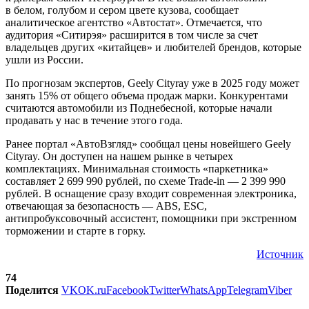
в белом, голубом и сером цвете кузова, сообщает
аналитическое агентство «Автостат». Отмечается, что
аудитория «Ситирэя» расширится в том числе за счет
владельцев других «китайцев» и любителей брендов, которые
ушли из России.
По прогнозам экспертов, Geely Cityray уже в 2025 году может
занять 15% от общего объема продаж марки. Конкурентами
считаются автомобили из Поднебесной, которые начали
продавать у нас в течение этого года.
Ранее портал «АвтоВзгляд» сообщал цены новейшего Geely
Cityray. Он доступен на нашем рынке в четырех
комплектациях. Минимальная стоимость «паркетника»
составляет 2 699 990 рублей, по схеме Trade-in — 2 399 990
рублей. В оснащение сразу входит современная электроника,
отвечающая за безопасность — ABS, ESС,
антипробуксовочный ассистент, помощники при экстренном
торможении и старте в горку.
Источник
74
Поделится
VK
OK.ru
Facebook
Twitter
WhatsApp
Telegram
Viber