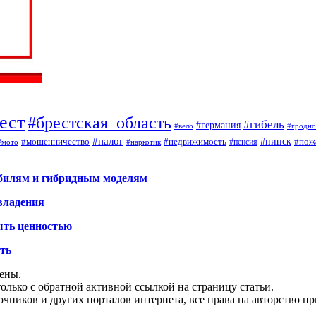
ест
#брестская_область
#гибель
#германия
#вело
#гродно
#налог
#мошенничество
#недвижимость
#пинск
#пож
#пенсия
#наркотик
#мото
обилям и гибридным моделям
владения
ыть ценностью
ать
щены.
олько с обратной активной ссылкой на страницу статьи.
чников и других порталов интернета, все права на авторство п