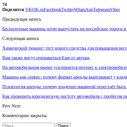
74
Поделится
VK
OK.ru
Facebook
Twitter
WhatsApp
Telegram
Viber
Предыдущая запись
Беспилотные машины хотят выпустить на российские дороги в 
Следующая запись
Химический тюнинг: тест нового средства для повышения рес
Вам также могут понравиться
Еще от автора
На автомобильном рынке усиливается интерес к электромоби
Машина как сервис: почему формат аренды выигрывает у влад
Психология аренды: почему владение машиной перестаёт быть
Как проверить юридическую чистоту автомобиля с пробегом п
Prev
Next
Комментарии закрыты.