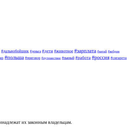
#зарплата
#дети
#дальнобойщик
#животное
#деньга
#китай
#кобрин
#польша
#россия
#работа
ар
#приговор
#сигарета
#путешествие
#пьяный
ринадлежат их законным владельцам.