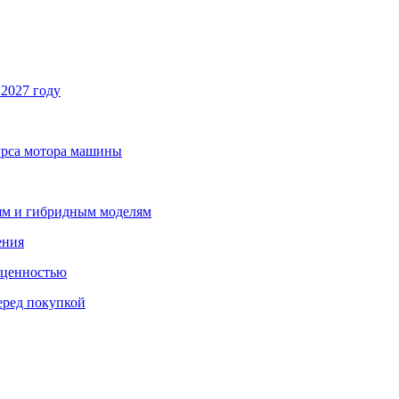
2027 году
урса мотора машины
лям и гибридным моделям
ения
 ценностью
еред покупкой