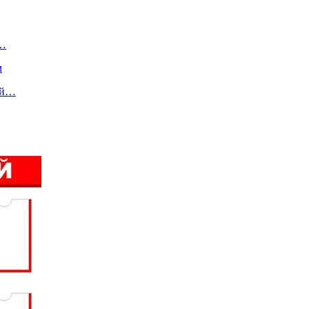
и…
м
ой…