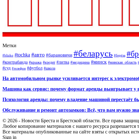
Метки
#беларусь
#бр
#авто
#tochka
#барановичи
#blizko
#берёза
#минск
#контрабанда
#литва
#кража
#кредит
#медицина
#минская_область
#суд
#футбол
#телефон
#школа
На автомобильном рынке усиливается интерес к электром
Машина как сервис: почему формат аренды выигрывает у 
Психология аренды: почему владение машиной перестаёт б
Обслуживание и ремонт автозамков: Всё, что вам нужно зн
© 2026 - Новости Бреста и Брестской области. Все права защи
Любое копирование материалов с нашего ресурса разрешается т
Все материалы опубликованные на сайте взяты с открытых исто
Sign in