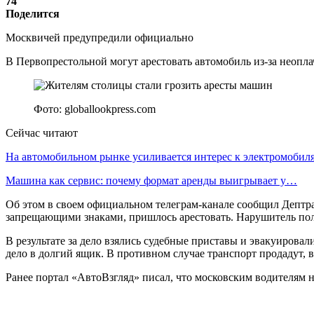
74
Поделится
Москвичей предупредили официально
В Первопрестольной могут арестовать автомобиль из-за неоплач
Фото: globallookpress.com
Сейчас читают
На автомобильном рынке усиливается интерес к электромоби
Машина как сервис: почему формат аренды выигрывает у…
Об этом в своем официальном телеграм-канале сообщил Дептра
запрещающими знаками, пришлось арестовать. Нарушитель полу
В результате за дело взялись судебные приставы и эвакуирова
дело в долгий ящик. В противном случае транспорт продадут, в
Ранее портал «АвтоВзгляд» писал, что московским водителям 