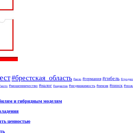
ест
#брестская_область
#гибель
#германия
#вело
#гродно
#налог
#мошенничество
#недвижимость
#пинск
#пож
#пенсия
#наркотик
#мото
обилям и гибридным моделям
владения
ыть ценностью
ать