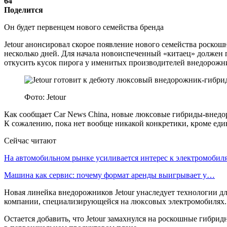
64
Поделится
Он будет первенцем нового семейства бренда
Jetour анонсировал скорое появление нового семейства роск
несколько дней. Для начала новоиспеченный «китаец» должен п
откусить кусок пирога у именитых производителей внедорожник
Фото: Jetour
Как сообщает Car News China, новые люксовые гибриды-внедор
К сожалению, пока нет вообще никакой конкретики, кроме еди
Сейчас читают
На автомобильном рынке усиливается интерес к электромоби
Машина как сервис: почему формат аренды выигрывает у…
Новая линейка внедорожников Jetour унаследует технологии для
компании, специализирующейся на люксовых электромобилях. Э
Остается добавить, что Jetour замахнулся на роскошные гибри