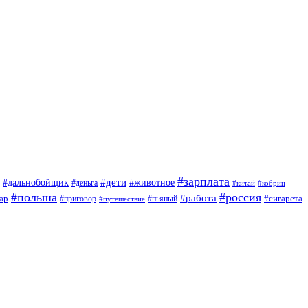
#зарплата
#дети
#дальнобойщик
#животное
#деньга
#китай
#кобрин
#польша
#россия
#работа
ар
#приговор
#сигарета
#путешествие
#пьяный