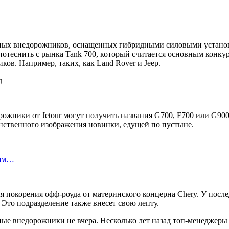
ошных внедорожников, оснащенных гибридными силовыми устано
отеснить с рынка Tank 700, который считается основным конкур
ов. Например, таких, как Land Rover и Jeep.
ожники от Jetour могут получить названия G700, F700 или G900
нственного изображения новинки, едущей по пустыне.
лям…
 покорения офф-роуда от материнского концерна Chery. У послед
то подразделение также внесет свою лепту.
дные внедорожники не вчера. Несколько лет назад топ-менеджеры