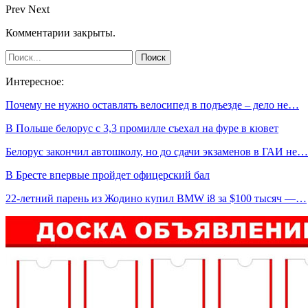
Prev
Next
Комментарии закрыты.
Интересное:
Почему не нужно оставлять велосипед в подъезде – дело не…
В Польше белорус с 3,3 промилле съехал на фуре в кювет
Белорус закончил автошколу, но до сдачи экзаменов в ГАИ не…
В Бресте впервые пройдет офицерский бал
22-летний парень из Жодино купил BMW i8 за $100 тысяч —…