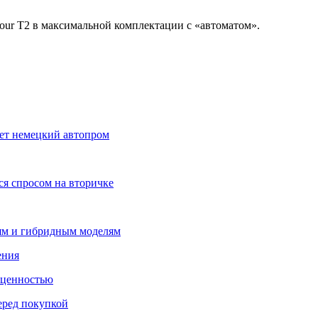
tour T2 в максимальной комплектации с «автоматом».
ет немецкий автопром
ся спросом на вторичке
лям и гибридным моделям
ения
 ценностью
еред покупкой