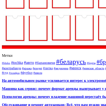
Метки
#беларусь
#бр
#авто
#tochka
#барановичи
#blizko
#берёза
#минск
#контрабанда
#литва
#кража
#кредит
#медицина
#минская_область
#суд
#футбол
#телефон
#школа
На автомобильном рынке усиливается интерес к электром
Машина как сервис: почему формат аренды выигрывает у 
Психология аренды: почему владение машиной перестаёт б
Обслуживание и ремонт автозамков: Всё, что вам нужно зн