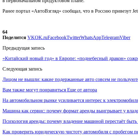
в первоначальном продуктовом плане.
Ранее портал «АвтоВзгляд» сообщал, что в Россию привезут Je
64
Поделится
VK
OK.ru
Facebook
Twitter
WhatsApp
Telegram
Viber
Предыдущая запись
«Китайский новый год» в Европе: «поднебесный дракон» сожр
Следующая запись
Лицом не вышли: какие подержанные авто совсем не пользуют
Вам также могут понравиться
Еще от автора
На автомобильном рынке усиливается интерес к электромоби
Машина как сервис: почему формат аренды выигрывает у влад
Психология аренды: почему владение машиной перестаёт быть
Как проверить юридическую чистоту автомобиля с пробегом п