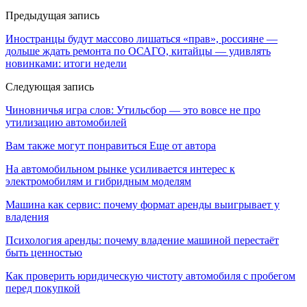
Предыдущая запись
Иностранцы будут массово лишаться «прав», россияне —
дольше ждать ремонта по ОСАГО, китайцы — удивлять
новинками: итоги недели
Следующая запись
Чиновничья игра слов: Утильсбор — это вовсе не про
утилизацию автомобилей
Вам также могут понравиться
Еще от автора
На автомобильном рынке усиливается интерес к
электромобилям и гибридным моделям
Машина как сервис: почему формат аренды выигрывает у
владения
Психология аренды: почему владение машиной перестаёт
быть ценностью
Как проверить юридическую чистоту автомобиля с пробегом
перед покупкой