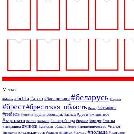
Метки
#беларусь
#авто
#tochka
#барановичи
#blizko
#берёза
#брест
#брестская_область
#германия
#вело
#гибель
#дети
#дальнобойщик
#животное
#деньга
#гродно
#зарплата
#контрабанда
#литва
#кража
#кредит
#китай
#кобрин
#минск
#налог
#мошенничество
#медицина
#минская_область
#мото
#польша
#недвижимость
#пинск
#пожар
#пенсия
#приговор
#наркотик