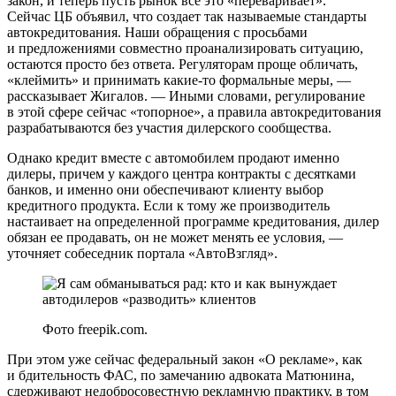
закон, и теперь пусть рынок все это «переваривает».
Сейчас ЦБ объявил, что создает так называемые стандарты
автокредитования. Наши обращения с просьбами
и предложениями совместно проанализировать ситуацию,
остаются просто без ответа. Регуляторам проще обличать,
«клеймить» и принимать какие-то формальные меры, —
рассказывает Жигалов. — Иными словами, регулирование
в этой сфере сейчас «топорное», а правила автокредитования
разрабатываются без участия дилерского сообщества.
Однако кредит вместе с автомобилем продают именно
дилеры, причем у каждого центра контракты с десятками
банков, и именно они обеспечивают клиенту выбор
кредитного продукта. Если к тому же производитель
настаивает на определенной программе кредитования, дилер
обязан ее продавать, он не может менять ее условия, —
уточняет собеседник портала «АвтоВзгляд».
Фото freepik.com.
При этом уже сейчас федеральный закон «О рекламе», как
и бдительность ФАС, по замечанию адвоката Матюнина,
сдерживают недобросовестную рекламную практику, в том