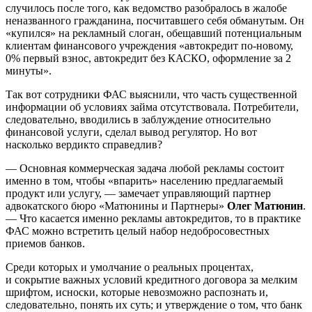
случилось после того, как ведомство разобралось в жалобе
неназванного гражданина, посчитавшего себя обманутым. Он
«купился» на рекламный слоган, обещавший потенциальным
клиентам финансового учреждения «автокредит по-новому,
0% первый взнос, автокредит без КАСКО, оформление за 2
минуты».
Так вот сотрудники ФАС выяснили, что часть существенной
информации об условиях займа отсутствовала. Потребители,
следовательно, вводились в заблуждение относительно
финансовой услуги, сделал вывод регулятор. Но вот
насколько вердикто справедлив?
— Основная коммерческая задача любой рекламы состоит
именно в том, чтобы «впарить» населению предлагаемый
продукт или услугу, — замечает управляющий партнер
адвокатского бюро «Матюнины и Партнеры»
Олег Матюнин
.
— Что касается именно рекламы автокредитов, то в практике
ФАС можно встретить целый набор недобросовестных
приемов банков.
Среди которых и умолчание о реальных процентах,
и сокрытие важных условий кредитного договора за мелким
шрифтом, исноски, которые невозможно распознать и,
следовательно, понять их суть; и утверждение о том, что банк