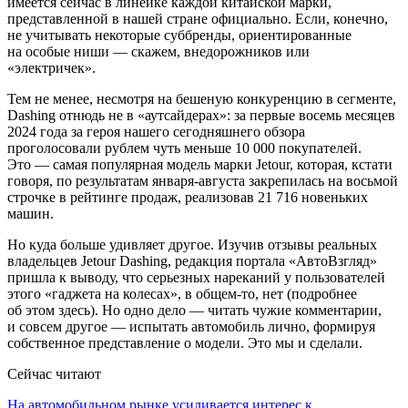
имеется сейчас в линейке каждой китайской марки,
представленной в нашей стране официально. Если, конечно,
не учитывать некоторые суббренды, ориентированные
на особые ниши — скажем, внедорожников или
«электричек».
Тем не менее, несмотря на бешеную конкуренцию в сегменте,
Dashing отнюдь не в «аутсайдерах»: за первые восемь месяцев
2024 года за героя нашего сегодняшнего обзора
проголосовали рублем чуть меньше 10 000 покупателей.
Это — самая популярная модель марки Jetour, которая, кстати
говоря, по результатам января-августа закрепилась на восьмой
строчке в рейтинге продаж, реализовав 21 716 новеньких
машин.
Но куда больше удивляет другое. Изучив отзывы реальных
владельцев Jetour Dashing, редакция портала «АвтоВзгляд»
пришла к выводу, что серьезных нареканий у пользователей
этого «гаджета на колесах», в общем-то, нет (подробнее
об этом здесь). Но одно дело — читать чужие комментарии,
и совсем другое — испытать автомобиль лично, формируя
собственное представление о модели. Это мы и сделали.
Сейчас читают
На автомобильном рынке усиливается интерес к