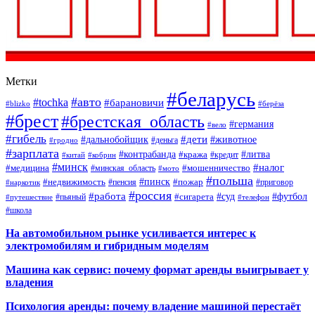
Метки
#беларусь
#авто
#tochka
#барановичи
#blizko
#берёза
#брест
#брестская_область
#германия
#вело
#гибель
#дети
#дальнобойщик
#животное
#деньга
#гродно
#зарплата
#контрабанда
#литва
#кража
#кредит
#китай
#кобрин
#минск
#налог
#мошенничество
#медицина
#минская_область
#мото
#польша
#недвижимость
#пинск
#пожар
#пенсия
#приговор
#наркотик
#россия
#работа
#суд
#футбол
#сигарета
#путешествие
#пьяный
#телефон
#школа
На автомобильном рынке усиливается интерес к
электромобилям и гибридным моделям
Машина как сервис: почему формат аренды выигрывает у
владения
Психология аренды: почему владение машиной перестаёт