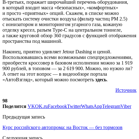
В-третьих, поражает широчайший перечень оборудования,
в который входит масса «безопасных», «комфортных»
и просто «приятных» опций. Скажем, в списке можно
отыскать систему очистки воздуха (фильтр частиц PM 2.5)
с ионизатором и мониторингом угарного газа, кожаную
отделку кресел, разъем Type-C на центральном тоннеле,
а также круговой обзор 360 градусов с функцией отображения
пространства под машиной.
Наконец, приятно удивляет Jetour Dashing и ценой.
Воспользовавшись всеми возможными спецпредложениями,
приобрести кроссовер в базовом исполнении можно за 1 919
900 рублей, в топовом — за 2 619 900. Можно, но нужно ли?
А ответ на этот вопрос — в видеообзоре портала
«АвтоВзгляд», который можно посмотреть
здесь
.
Источник
98
Поделится
VK
OK.ru
Facebook
Twitter
WhatsApp
Telegram
Viber
Предыдущая запись
Курс российского автопрома: на Восток — без тормозов
Следующая запись