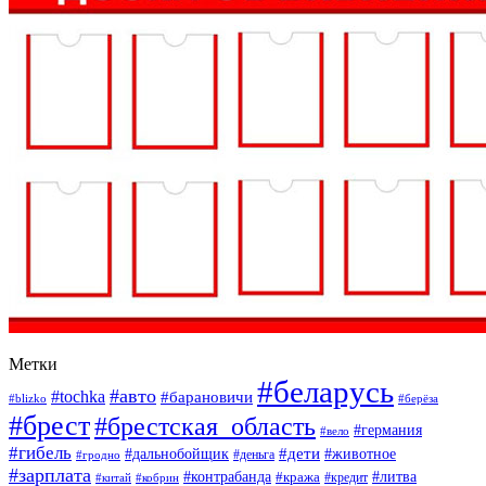
Метки
#беларусь
#авто
#tochka
#барановичи
#blizko
#берёза
#брест
#брестская_область
#германия
#вело
#гибель
#дети
#дальнобойщик
#животное
#деньга
#гродно
#зарплата
#контрабанда
#литва
#кража
#кредит
#китай
#кобрин