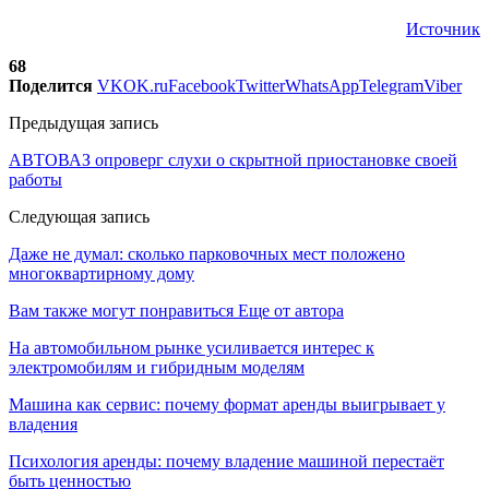
Источник
68
Поделится
VK
OK.ru
Facebook
Twitter
WhatsApp
Telegram
Viber
Предыдущая запись
АВТОВАЗ опроверг слухи о скрытной приостановке своей
работы
Следующая запись
Даже не думал: сколько парковочных мест положено
многоквартирному дому
Вам также могут понравиться
Еще от автора
На автомобильном рынке усиливается интерес к
электромобилям и гибридным моделям
Машина как сервис: почему формат аренды выигрывает у
владения
Психология аренды: почему владение машиной перестаёт
быть ценностью