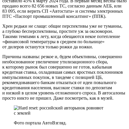
составило 45% к марту 2024 года. В первый месяц весны было
продано всего 82 656 новых ТС, согласно данным АЕБ, или
83 095, если верить СП «Автостата» и системы электронных
ПТС «Паспорт промышленный консалтинг» (ППК).
Хрен редьки не слаще: общие перспективы уже не туманны,
а глубоко бесперспективны, простите уж за оксюморон.
Такими темпами к лету, когда обещаются некое потепление
«финансовой температуры в среднем по больнице»
от дилеров останутся только рожки да ножки.
Причины названы: резкое и, будем объективны, совершенно
необоснованное увеличение утилизационного сбора,
к которому рынок был совершенно не готов, кабальная
кредитная ставка, охладившая самых яростных поклонников
импульсивных покупок, в тандеме с позицией ЦБ,
рекомендовавшего банкам отказаться от идеи повального
кредитования населения, высокие ставки по депозитам
и низкий в целом уровень отложенного спроса. В автосалоны
просто никто не пришел. Даже посмотреть, как в музей.
Фото портала АвтоВзгляд.