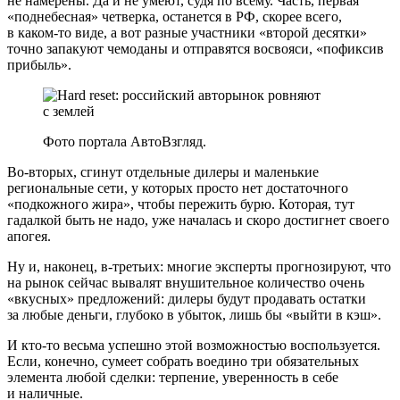
не намерены. Да и не умеют, судя по всему. Часть, первая
«поднебесная» четверка, останется в РФ, скорее всего,
в каком-то виде, а вот разные участники «второй десятки»
точно запакуют чемоданы и отправятся восвояси, «пофиксив
прибыль».
Фото портала АвтоВзгляд.
Во-вторых, сгинут отдельные дилеры и маленькие
региональные сети, у которых просто нет достаточного
«подкожного жира», чтобы пережить бурю. Которая, тут
гадалкой быть не надо, уже началась и скоро достигнет своего
апогея.
Ну и, наконец, в-третьих: многие эксперты прогнозируют, что
на рынок сейчас вывалят внушительное количество очень
«вкусных» предложений: дилеры будут продавать остатки
за любые деньги, глубоко в убыток, лишь бы «выйти в кэш».
И кто-то весьма успешно этой возможностью воспользуется.
Если, конечно, сумеет собрать воедино три обязательных
элемента любой сделки: терпение, уверенность в себе
и наличные.