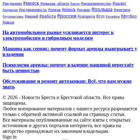
#минск
#налог
#мошенничество
#медицина
#минская_область
#мото
#польша
#недвижимость
#пинск
#пожар
#пенсия
#приговор
#наркотик
#россия
#работа
#суд
#футбол
#сигарета
#путешествие
#пьяный
#телефон
#школа
На автомобильном рынке усиливается интерес к
электромобилям и гибридным моделям
Машина как сервис: почему формат аренды выигрывает у
владения
Психология аренды: почему владение машиной перестаёт
быть ценностью
Обслуживание и ремонт автозамков: Всё, что вам нужно
знать
© 2026 - Новости Бреста и Брестской области. Все права
защищены.
Любое копирование материалов с нашего ресурса разрешается
только с обратной активной ссылкой на страницу статьи.
Все материалы опубликованные на сайте взяты с открытых
источников и других порталов интернета, все права на
авторство принадлежат их законным владельцам.
Sign in