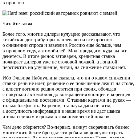
в пропасть
Читайте также
Более того, многие дилеры кулуарно рассказывают, что
китайские дистрибуторы наплевали на все прогнозы
о снижении спроса и завезли в Россию еще больше, чем
в прошлом году, автомобилей. Мол, продадим, куда вы все
денетесь. В итоге рынок затоварен, кредитная ставка
пожирает дилеров уже не столовой ложкой, а лопатой,
перспектив на улучшение, читай, на снижение ставки нет.
Ибо Эльвира Набиуллина сказала, что ни о каком снижении
ставки речи не идет, решение о ее повышение лежит на столе,
а клиент логично решил остаться при своих, обождав
с покупкой автомобиля до возвращения японцев и корейцев
с официальными поставками. С такими картами на руках —
только блефовать. Впрочем, эта наука дана не всем,
а доступность информации в наше время не даст шанса
и талантливым игрокам в «экономический покер».
Чем дело обернется? Во-первых, начнут сворачивать бизнес
многие китайские бренды: эти ребята «в долгую» играть