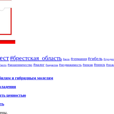
ест
#брестская_область
#гибель
#германия
#вело
#гродно
#налог
#мошенничество
#недвижимость
#пинск
#пож
#пенсия
#наркотик
#мото
обилям и гибридным моделям
владения
ыть ценностью
ать
щены.