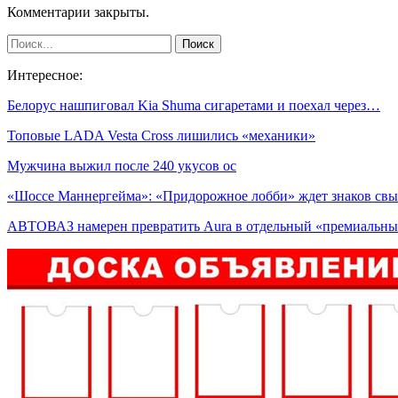
Комментарии закрыты.
Интересное:
Белорус нашпиговал Kia Shuma сигаретами и поехал через…
Топовые LADA Vesta Cross лишились «механики»
Мужчина выжил после 240 укусов ос
«Шоссе Маннергейма»: «Придорожное лобби» ждет знаков с
АВТОВАЗ намерен превратить Aura в отдельный «премиаль