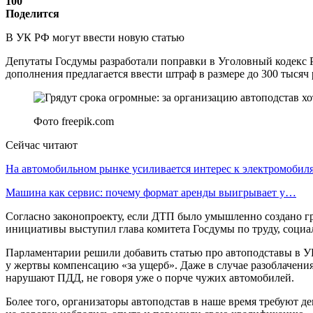
100
Поделится
В УК РФ могут ввести новую статью
Депутаты Госдумы разработали поправки в Уголовный кодекс Р
дополнения предлагается ввести штраф в размере до 300 тысяч 
Фото freepik.com
Сейчас читают
На автомобильном рынке усиливается интерес к электромоби
Машина как сервис: почему формат аренды выигрывает у…
Согласно законопроекту, если ДТП было умышленно создано груп
инициативы выступил глава комитета Госдумы по труду, социа
Парламентарии решили добавить статью про автоподставы в У
у жертвы компенсацию «за ущерб». Даже в случае разоблачени
нарушают ПДД, не говоря уже о порче чужих автомобилей.
Более того, организаторы автоподстав в наше время требуют д