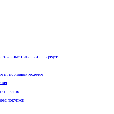
у
незаконные транспортные средства
лям и гибридным моделям
ения
 ценностью
еред покупкой