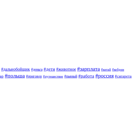
#зарплата
#дети
#дальнобойщик
#животное
#деньга
#китай
#кобрин
#польша
#россия
#работа
ар
#приговор
#сигарета
#путешествие
#пьяный