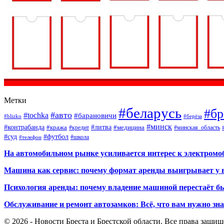
Метки
#беларусь
#бр
#авто
#tochka
#барановичи
#blizko
#берёза
#минск
#контрабанда
#литва
#кража
#кредит
#медицина
#минская_область
#суд
#футбол
#телефон
#школа
На автомобильном рынке усиливается интерес к электром
Машина как сервис: почему формат аренды выигрывает у 
Психология аренды: почему владение машиной перестаёт б
Обслуживание и ремонт автозамков: Всё, что вам нужно зн
© 2026 - Новости Бреста и Брестской области. Все права защи