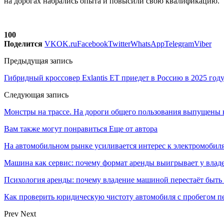
на дорогах набрались опыта и повысили свою квалификацию.
100
Поделится
VK
OK.ru
Facebook
Twitter
WhatsApp
Telegram
Viber
Предыдущая запись
Гибридный кроссовер Exlantis ET приедет в Россию в 2025 год
Следующая запись
Монстры на трассе. На дороги общего пользования выпущены 
Вам также могут понравиться
Еще от автора
На автомобильном рынке усиливается интерес к электромоби
Машина как сервис: почему формат аренды выигрывает у влад
Психология аренды: почему владение машиной перестаёт быть
Как проверить юридическую чистоту автомобиля с пробегом п
Prev
Next