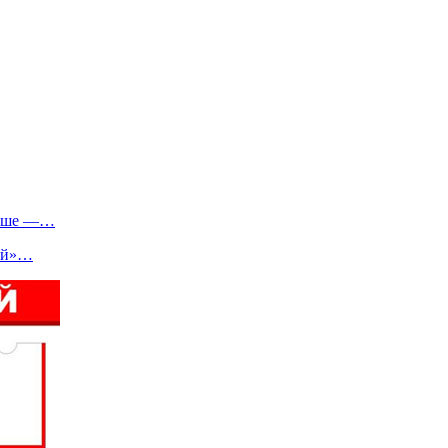
выше —…
ный»…