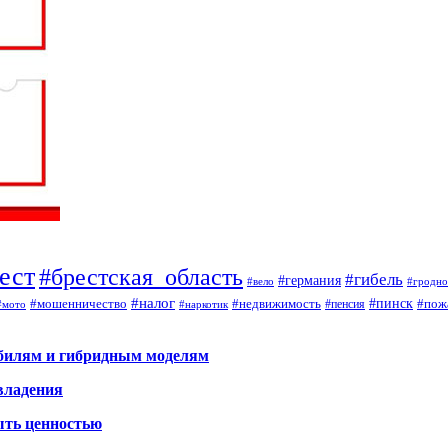
ест
#брестская_область
#гибель
#германия
#вело
#гродно
#налог
#мошенничество
#недвижимость
#пинск
#пож
#пенсия
#наркотик
#мото
обилям и гибридным моделям
владения
ыть ценностью