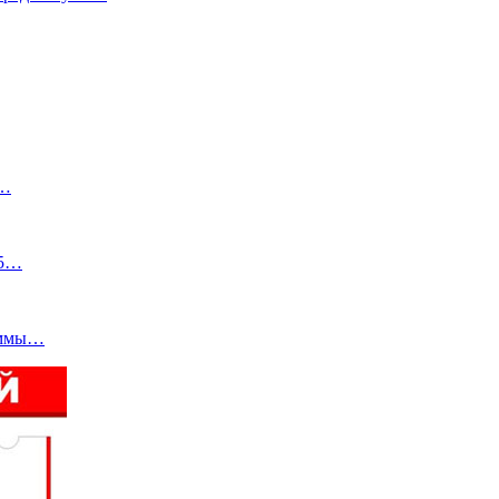
е…
25…
раммы…