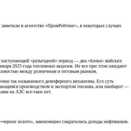
 заметили в агентстве «ПромРейтинг», в некоторых случаях
, наступающий «разъездной» период — два «блока» майских
нваря 2025 года топливных акцизов. Не все при этом ожидают
исимостью между розничным и оптовым рынком.
личии так называемого демпферного механизма. Его суть
имающимся производством и экспортом топлива, или наоборот —
ами на АЗС все-таки нет.
«черное золото», закономерно сократились доходы нефтяников.