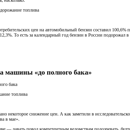
, насколько.
 потребительских цен на автомобильный бензин составил 100,6% 
2,3%. То есть за календарный год бензин в России подорожал в 
ка машины «до полного бака»
ного бака
вано некоторое снижение цен. А как заметили в исследовательс
а в мае».
паче — давать повод компетентным ведомствам подозревать, будт