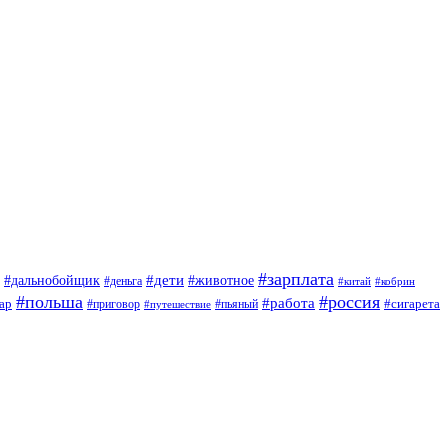
#зарплата
#дети
#дальнобойщик
#животное
#деньга
#китай
#кобрин
#польша
#россия
#работа
ар
#приговор
#сигарета
#путешествие
#пьяный