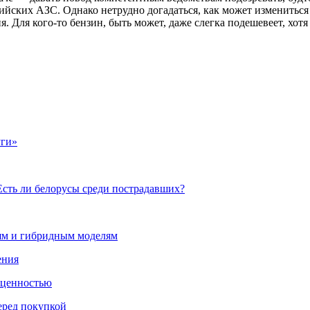
йских АЗС. Однако нетрудно догадаться, как может измениться
Для кого-то бензин, быть может, даже слегка подешевеет, хотя э
уги»
Есть ли белорусы среди пострадавших?
лям и гибридным моделям
ения
 ценностью
еред покупкой