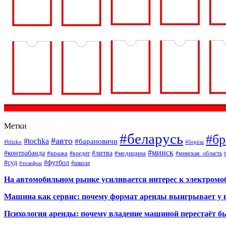
Метки
#беларусь
#бр
#авто
#tochka
#барановичи
#blizko
#берёза
#минск
#контрабанда
#литва
#кража
#кредит
#медицина
#минская_область
#суд
#футбол
#телефон
#школа
На автомобильном рынке усиливается интерес к электром
Машина как сервис: почему формат аренды выигрывает у 
Психология аренды: почему владение машиной перестаёт б