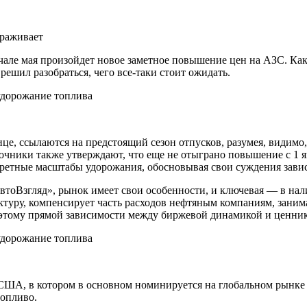
ораживает
чале мая произойдет новое заметное повышение цен на АЗС. Как
ешил разобраться, чего все-таки стоит ожидать.
це, ссылаются на предстоящий сезон отпусков, разумея, видимо
чники также утверждают, что еще не отыграно повышение с 1 я
нкретные масштабы удорожания, обосновывая свои суждения зав
«АвтоВзгляд», рынок имеет свои особенности, и ключевая — в на
юнктуру, компенсирует часть расходов нефтяным компаниям, зан
оэтому прямой зависимости между биржевой динамикой и ценник
США, в котором в основном номинируется на глобальном рынке 
топливо.