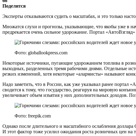
66
Поделится
Эксперты отказываются судить о масштабах, и это только наст
Множатся слухи и прогнозы, указывающие, что якобы уже в на
предрекается очень сильное удорожание. Портал «АвтоВзгляд» р
Фото: globallookpress.com
Некоторые источники, пугающие удорожанием топлива в розни
выходных, разделенных тремя рабочими днями. Отдельные исто
резких изменений, хотя некоторые «алармисты» называют ко
Надо заметить, что в России, как уже указывал ранее портал 
сводится к тому, что государство, реагируя на мировую конъ
увеличивает объем изъятия у них дополнительных доходов. П
Фото: freepik.com
Однако после длительного и масштабного ослабления доллара 
И этот фактор тоже усилил ожидания роста розничных цен на 