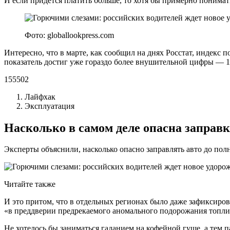
И если придется платить больше, то хотя бы примерно понимать
Фото: globallookpress.com
Интересно, что в марте, как сообщил на днях Росстат, индекс
показатель достиг уже гораздо более внушительной цифры — 11
155502
Лайфхак
Эксплуатация
Насколько в самом деле опасна заправ
Эксперты объяснили, насколько опасно заправлять авто до пол
Читайте также
И это притом, что в отдельных регионах было даже зафиксиро
«в преддверии предрекаемого аномального подорожания топлив
Не хотелось бы заниматься гаданием на кофейной гуще, а тем 