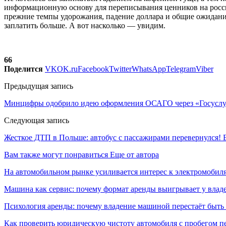
информационную основу для переписывания ценников на росси
прежние темпы удорожания, падение доллара и общие ожидания. 
заплатить больше. А вот насколько — увидим.
66
Поделится
VK
OK.ru
Facebook
Twitter
WhatsApp
Telegram
Viber
Предыдущая запись
Минцифры одобрило идею оформления ОСАГО через «Госусл
Следующая запись
Жесткое ДТП в Польше: автобус с пассажирами перевернулся! 
Вам также могут понравиться
Еще от автора
На автомобильном рынке усиливается интерес к электромоби
Машина как сервис: почему формат аренды выигрывает у влад
Психология аренды: почему владение машиной перестаёт быть
Как проверить юридическую чистоту автомобиля с пробегом п