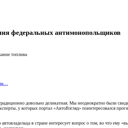
ания федеральных антимонопольщиков
лям…
 традиционно довольно деликатная. Мы неоднократно были сви
сперты, у которых портал «АвтоВзгляд» поинтересовался прогно
 автовладельца в стране интересует вопрос о том, во что ему «в