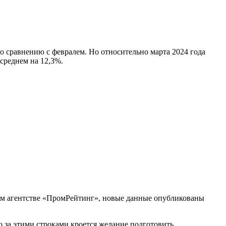
по сравнению с февралем. Но относительно марта 2024 года
среднем на 12,3%.
ком агентстве «ПромРейтинг», новые данные опубликованы
о за этими строками кроется желание подготовить