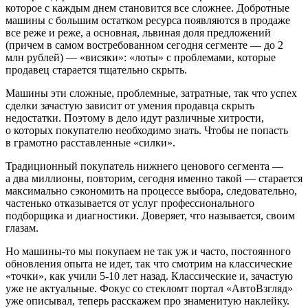
которое с каждым днем становится все сложнее. Добротные
машины с большим остатком ресурса появляются в продаже
все реже и реже, а основная, львиная доля предложений
(причем в самом востребованном сегодня сегменте — до 2
млн рублей) — «висяки»: «лоты» с проблемами, которые
продавец старается тщательно скрыть.
Машины эти сложные, проблемные, затратные, так что успех
сделки зачастую зависит от умения продавца скрыть
недостатки. Поэтому в дело идут различные хитрости,
о которых покупателю необходимо знать. Чтобы не попасть
в грамотно расставленные «силки».
Традиционный покупатель нижнего ценового сегмента —
а два миллионы, повторим, сегодня именно такой — старается
максимально сэкономить на процессе выбора, следовательно,
частенько отказывается от услуг профессионального
подборщика и диагностики. Доверяет, что называется, своим
глазам.
Но машины-то мы покупаем не так уж и часто, постоянного
обновления опыта не идет, так что смотрим на классические
«точки», как учили 5-10 лет назад. Классические и, зачастую
уже не актуальные. Фокус со стекломт портал «АвтоВзгляд»
уже описывал, теперь расскажем про знаменитую наклейку.