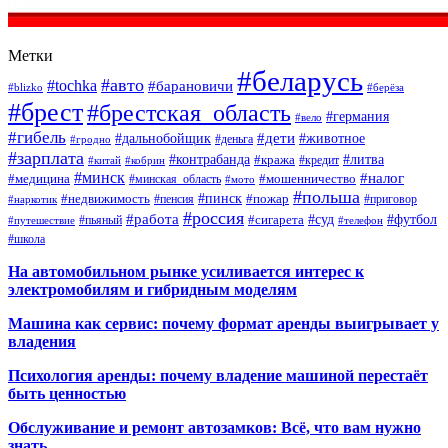
Метки
#беларусь
#авто
#tochka
#барановичи
#blizko
#берёза
#брест
#брестская_область
#германия
#вело
#гибель
#дети
#дальнобойщик
#животное
#деньга
#гродно
#зарплата
#контрабанда
#литва
#кража
#кредит
#китай
#кобрин
#минск
#налог
#мошенничество
#медицина
#минская_область
#мото
#польша
#недвижимость
#пинск
#пожар
#пенсия
#приговор
#наркотик
#россия
#работа
#суд
#футбол
#сигарета
#путешествие
#пьяный
#телефон
#школа
На автомобильном рынке усиливается интерес к
электромобилям и гибридным моделям
Машина как сервис: почему формат аренды выигрывает у
владения
Психология аренды: почему владение машиной перестаёт
быть ценностью
Обслуживание и ремонт автозамков: Всё, что вам нужно
знать