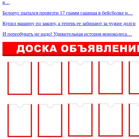
в…
Белорус пытался провезти 17 грамм гашиша в бейсболке и…
Купил машину по закону, а теперь ее забирают за чужие долги
И переобувать не надо! Удивительная история моноколеса…