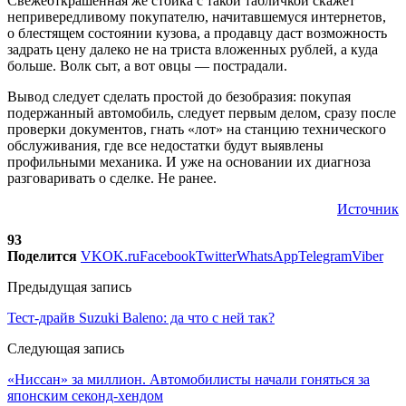
Свежеоткрашенная же стойка с такой табличкой скажет
непривередливому покупателю, начитавшемуся интернетов,
о блестящем состоянии кузова, а продавцу даст возможность
задрать цену далеко не на триста вложенных рублей, а куда
больше. Волк сыт, а вот овцы — пострадали.
Вывод следует сделать простой до безобразия: покупая
подержанный автомобиль, следует первым делом, сразу после
проверки документов, гнать «лот» на станцию технического
обслуживания, где все недостатки будут выявлены
профильными механика. И уже на основании их диагноза
разговаривать о сделке. Не ранее.
Источник
93
Поделится
VK
OK.ru
Facebook
Twitter
WhatsApp
Telegram
Viber
Предыдущая запись
Тест-драйв Suzuki Baleno: да что с ней так?
Следующая запись
«Ниссан» за миллион. Автомобилисты начали гоняться за
японским секонд-хендом