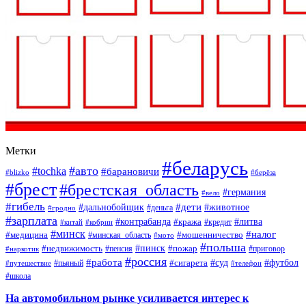
Метки
#беларусь
#авто
#tochka
#барановичи
#blizko
#берёза
#брест
#брестская_область
#германия
#вело
#гибель
#дети
#дальнобойщик
#животное
#деньга
#гродно
#зарплата
#контрабанда
#литва
#кража
#кредит
#китай
#кобрин
#минск
#налог
#мошенничество
#медицина
#минская_область
#мото
#польша
#недвижимость
#пинск
#пожар
#пенсия
#приговор
#наркотик
#россия
#работа
#суд
#футбол
#сигарета
#путешествие
#пьяный
#телефон
#школа
На автомобильном рынке усиливается интерес к