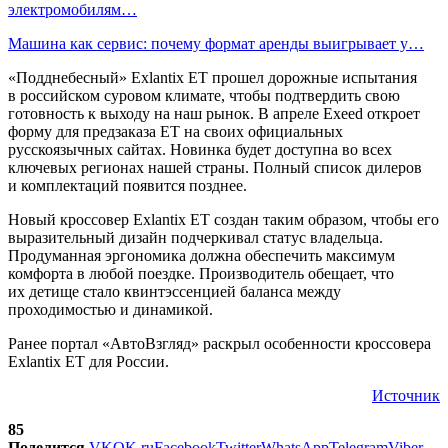
электромобилям…
Машина как сервис: почему формат аренды выигрывает у…
«Подднебесный» Exlantix ET прошел дорожные испытания
в российском суровом климате, чтобы подтвердить свою
готовность к выходу на наш рынок. В апреле Exeed откроет
форму для предзаказа ET на своих официальных
русскоязычных сайтах. Новинка будет доступна во всех
ключевых регионах нашей страны. Полный список дилеров
и комплектаций появится позднее.
Новый кроссовер Exlantix ET создан таким образом, чтобы его
выразительный дизайн подчеркивал статус владельца.
Продуманная эргономика должна обеспечить максимум
комфорта в любой поездке. Производитель обещает, что
их детище стало квинтэссенцией баланса между
проходимостью и динамикой.
Ранее портал «АвтоВзгляд» раскрыл особенности кроссовера
Exlantix ET для России.
Источник
85
Поделится
VK
OK.ru
Facebook
Twitter
WhatsApp
Telegram
Viber