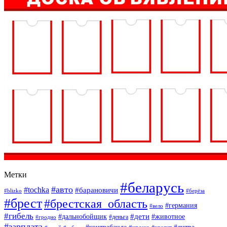
Метки
#беларусь
#авто
#tochka
#барановичи
#blizko
#берёза
#брест
#брестская_область
#германия
#вело
#гибель
#дети
#дальнобойщик
#животное
#деньга
#гродно
#зарплата