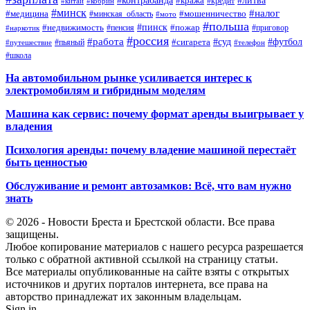
#контрабанда
#литва
#кража
#кредит
#китай
#кобрин
#минск
#налог
#мошенничество
#медицина
#минская_область
#мото
#польша
#недвижимость
#пинск
#пожар
#пенсия
#приговор
#наркотик
#россия
#работа
#суд
#футбол
#сигарета
#путешествие
#пьяный
#телефон
#школа
На автомобильном рынке усиливается интерес к
электромобилям и гибридным моделям
Машина как сервис: почему формат аренды выигрывает у
владения
Психология аренды: почему владение машиной перестаёт
быть ценностью
Обслуживание и ремонт автозамков: Всё, что вам нужно
знать
© 2026 - Новости Бреста и Брестской области. Все права
защищены.
Любое копирование материалов с нашего ресурса разрешается
только с обратной активной ссылкой на страницу статьи.
Все материалы опубликованные на сайте взяты с открытых
источников и других порталов интернета, все права на
авторство принадлежат их законным владельцам.
Sign in