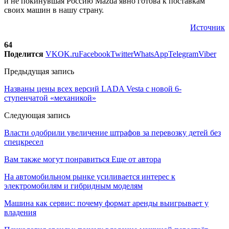
и не покинувшая Россию Mazda явно готова к поставкам
своих машин в нашу страну.
Источник
64
Поделится
VK
OK.ru
Facebook
Twitter
WhatsApp
Telegram
Viber
Предыдущая запись
Названы цены всех версий LADA Vesta c новой 6-
ступенчатой «механикой»
Следующая запись
Власти одобрили увеличение штрафов за перевозку детей без
спецкресел
Вам также могут понравиться
Еще от автора
На автомобильном рынке усиливается интерес к
электромобилям и гибридным моделям
Машина как сервис: почему формат аренды выигрывает у
владения