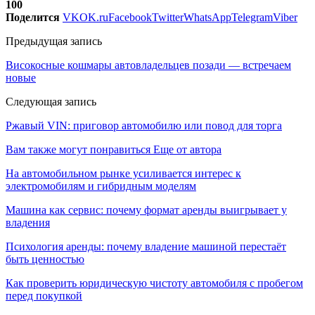
100
Поделится
VK
OK.ru
Facebook
Twitter
WhatsApp
Telegram
Viber
Предыдущая запись
Високосные кошмары автовладельцев позади — встречаем
новые
Следующая запись
Ржавый VIN: приговор автомобилю или повод для торга
Вам также могут понравиться
Еще от автора
На автомобильном рынке усиливается интерес к
электромобилям и гибридным моделям
Машина как сервис: почему формат аренды выигрывает у
владения
Психология аренды: почему владение машиной перестаёт
быть ценностью
Как проверить юридическую чистоту автомобиля с пробегом
перед покупкой