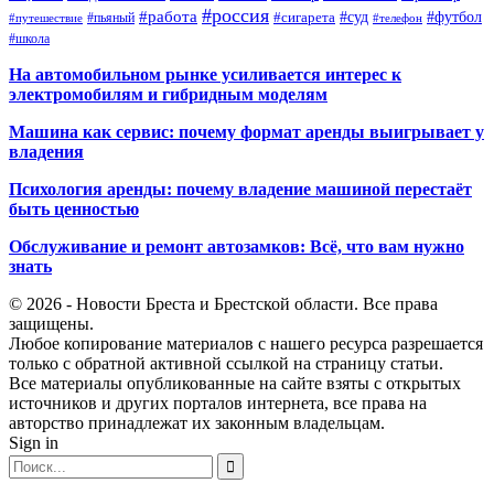
#россия
#работа
#суд
#футбол
#сигарета
#путешествие
#пьяный
#телефон
#школа
На автомобильном рынке усиливается интерес к
электромобилям и гибридным моделям
Машина как сервис: почему формат аренды выигрывает у
владения
Психология аренды: почему владение машиной перестаёт
быть ценностью
Обслуживание и ремонт автозамков: Всё, что вам нужно
знать
© 2026 - Новости Бреста и Брестской области. Все права
защищены.
Любое копирование материалов с нашего ресурса разрешается
только с обратной активной ссылкой на страницу статьи.
Все материалы опубликованные на сайте взяты с открытых
источников и других порталов интернета, все права на
авторство принадлежат их законным владельцам.
Sign in