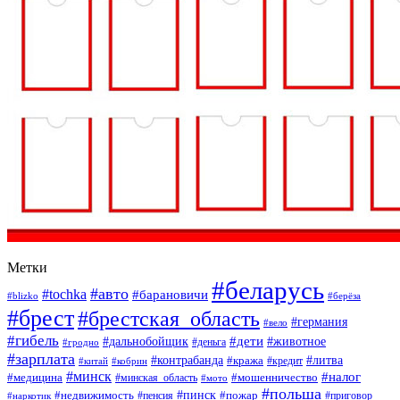
Метки
#беларусь
#авто
#tochka
#барановичи
#blizko
#берёза
#брест
#брестская_область
#германия
#вело
#гибель
#дети
#дальнобойщик
#животное
#деньга
#гродно
#зарплата
#контрабанда
#литва
#кража
#кредит
#китай
#кобрин
#минск
#налог
#мошенничество
#медицина
#минская_область
#мото
#польша
#недвижимость
#пинск
#пожар
#пенсия
#приговор
#наркотик