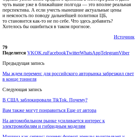
чуть выше уже в ближайшие полгода — это вполне реальная
перспектива. А если учесть нынешние актуальные цены
и неясность по поводу дальнейшей политики ЦБ,
то становится как-то не по себе. Что здесь добавить?
Хотелось бы ошибиться в таком прогнозе.
Источник
79
Поделится
VK
OK.ru
Facebook
Twitter
WhatsApp
Telegram
Viber
Предыдущая запись
Мы ждем перемен: для российского авторынка забрезжил свет
в конце тоннеля
Следующая запись
В США заблокировали TikTok. Почему?
Вам также могут понравиться
Еще от автора
На автомобильном рынке усиливается интерес к
электромобилям и гибридным моделям
Машина как сервис: почему формат аренды выигрывает у