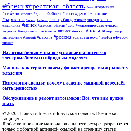
#брест
#брестская_область
#германия
#вело
#гибель
#дети
#дальнобойщик
#животное
#деньга
#гродно
#зарплата
#контрабанда
#литва
#кража
#кредит
#китай
#кобрин
#минск
#налог
#мошенничество
#медицина
#минская_область
#мото
#польша
#недвижимость
#пинск
#пожар
#пенсия
#приговор
#наркотик
#россия
#работа
#суд
#футбол
#сигарета
#путешествие
#пьяный
#телефон
#школа
На автомобильном рынке усиливается интерес к
электромобилям и гибридным моделям
Машина как сервис: почему формат аренды выигрывает у
владения
Психология аренды: почему владение машиной перестаёт
быть ценностью
Обслуживание и ремонт автозамков: Всё, что вам нужно
знать
© 2026 - Новости Бреста и Брестской области. Все права
защищены.
Любое копирование материалов с нашего ресурса разрешается
только с обратной активной ссылкой на страницу статьи.