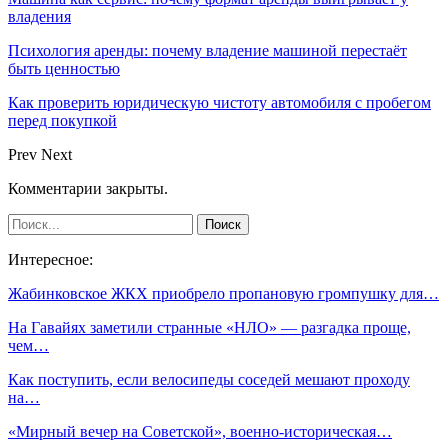
владения
Психология аренды: почему владение машиной перестаёт
быть ценностью
Как проверить юридическую чистоту автомобиля с пробегом
перед покупкой
Prev
Next
Комментарии закрыты.
Интересное:
Жабинковское ЖКХ приобрело пропановую громпушку для…
На Гавайях заметили странные «НЛО» — разгадка проще,
чем…
Как поступить, если велосипеды соседей мешают проходу
на…
«Мирный вечер на Советской», военно-историческая…