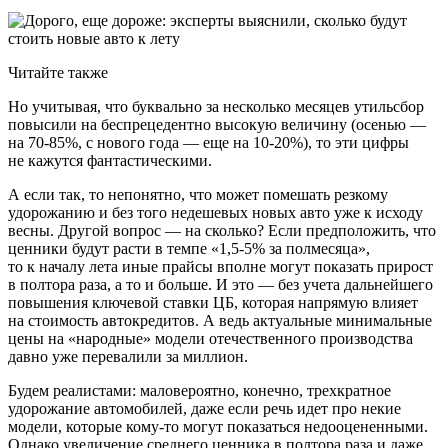
Читайте также
Но учитывая, что буквально за несколько месяцев утильсбор
повысили на беспрецедентно высокую величину (осенью —
на 70-85%, с нового года — еще на 10-20%), то эти цифры
не кажутся фантастическими.
А если так, то непонятно, что может помешать резкому
удорожанию и без того недешевых новых авто уже к исходу
весны. Другой вопрос — на сколько? Если предположить, что
ценники будут расти в темпе «1,5-5% за полмесяца»,
то к началу лета иные прайсы вполне могут показать прирост
в полтора раза, а то и больше. И это — без учета дальнейшего
повышения ключевой ставки ЦБ, которая напрямую влияет
на стоимость автокредитов. А ведь актуальные минимальные
цены на «народные» модели отечественного производства
давно уже перевалили за миллион.
Будем реалистами: маловероятно, конечно, трехкратное
удорожание автомобилей, даже если речь идет про некие
модели, которые кому-то могут показаться недооцененными.
Однако увеличение среднего ценника в полтора раза и даже