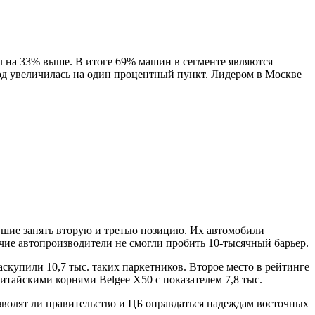
ал на 33% выше. В итоге 69% машин в сегменте являются
год увеличилась на один процентный пункт. Лидером в Москве
евшие занять вторую и третью позицию. Их автомобили
чие автопроизводители не смогли пробить 10-тысячный барьер.
купили 10,7 тыс. таких паркетников. Второе место в рейтинге
итайскими корнями Belgee X50 с показателем 7,8 тыс.
зволят ли правительство и ЦБ оправдаться надеждам восточных