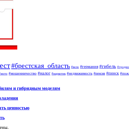
ест
#брестская_область
#гибель
#германия
#вело
#гродно
#налог
#мошенничество
#недвижимость
#пинск
#пож
#пенсия
#наркотик
#мото
обилям и гибридным моделям
владения
ыть ценностью
ать
щены.