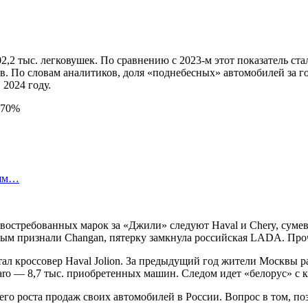
,2 тыс. легковушек. По сравнению с 2023-м этот показатель ст
ов. По словам аналитиков, доля «поднебесных» автомобилей за 
 2024 году.
лям…
е востребованных марок за «Джили» следуют Haval и Chery, сум
ртым признали Changan, пятерку замкнула российская LADA. Про
л кроссовер Haval Jolion. За предыдущий год жители Москвы рас
ro — 8,7 тыс. приобретенных машин. Следом идет «белорус» с к
го роста продаж своих автомобилей в России. Вопрос в том, по