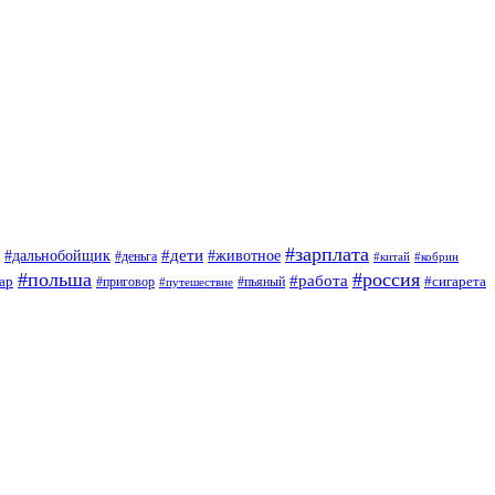
#зарплата
#дети
#дальнобойщик
#животное
#деньга
#китай
#кобрин
#польша
#россия
#работа
ар
#приговор
#сигарета
#путешествие
#пьяный