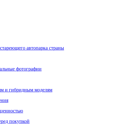
стареющего автопарка страны
альные фотографии
лям и гибридным моделям
ения
 ценностью
еред покупкой