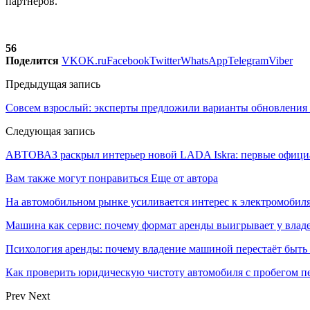
партнеров.
56
Поделится
VK
OK.ru
Facebook
Twitter
WhatsApp
Telegram
Viber
Предыдущая запись
Совсем взрослый: эксперты предложили варианты обновления 
Следующая запись
АВТОВАЗ раскрыл интерьер новой LADA Iskra: первые офици
Вам также могут понравиться
Еще от автора
На автомобильном рынке усиливается интерес к электромоби
Машина как сервис: почему формат аренды выигрывает у влад
Психология аренды: почему владение машиной перестаёт быть
Как проверить юридическую чистоту автомобиля с пробегом п
Prev
Next