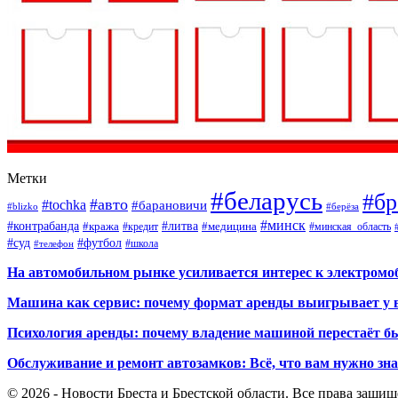
Метки
#беларусь
#бр
#авто
#tochka
#барановичи
#blizko
#берёза
#минск
#контрабанда
#литва
#кража
#кредит
#медицина
#минская_область
#суд
#футбол
#телефон
#школа
На автомобильном рынке усиливается интерес к электром
Машина как сервис: почему формат аренды выигрывает у 
Психология аренды: почему владение машиной перестаёт б
Обслуживание и ремонт автозамков: Всё, что вам нужно зн
© 2026 - Новости Бреста и Брестской области. Все права защи