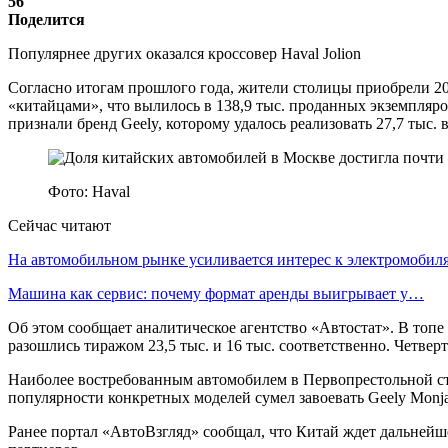
56
Поделится
Популярнее других оказался кроссовер Haval Jolion
Согласно итогам прошлого года, жители столицы приобрели 202
«китайцами», что вылилось в 138,9 тыс. проданных экземпляр
признали бренд Geely, которому удалось реализовать 27,7 тыс. в
Фото: Haval
Сейчас читают
На автомобильном рынке усиливается интерес к электромоби
Машина как сервис: почему формат аренды выигрывает у…
Об этом сообщает аналитическое агентство «Автостат». В топ
разошлись тиражом 23,5 тыс. и 16 тыс. соответственно. Четве
Наиболее востребованным автомобилем в Первопрестольной ста
популярности конкретных моделей сумел завоевать Geely Monja
Ранее портал «АвтоВзгляд» сообщал, что Китай ждет дальнейше