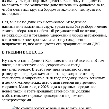
их именуют, транспортных средств. Если кому-то нравится
выложить энное количество дополнительных финансов за то,
чтобы считаться крутым борцом за экологию, так пусть его
выкладывает.
Нет, мне не по душе как настойчивое, методичное
навязывание властными структурами всем без разбора именно
такого выбора, так и побочный результат этой политики,
выражающийся в тотальном удорожании любых автомобилей,
в том числе к электропомешательству совершенно
непричастных, ибо оснащаются они традиционными ДВС.
В ГРЕЦИИ ВСЕ ЕСТЬ
Ну так что там в Греции? Как известно, в ней все есть. В том
числе, наличествует и общеевропейский тренд
на «электрички». В 2020 году правительство страны
развернуло широкую кампанию за переход на этот вид
транспорта и запретило с 2030 года продажу новых легковых
и легких коммерческих авто с двигателями внутреннего
сгорания. Мало того, с 2026 года в крупных городах все
новые такси и треть арендных автомобилей должны
в обязательном порядке приводиться в движение
электромоторами.