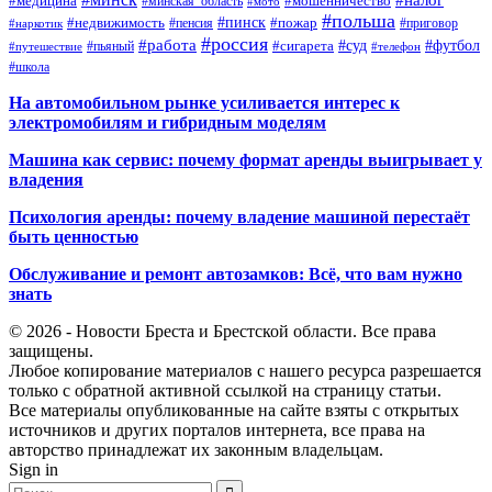
#налог
#мошенничество
#медицина
#минская_область
#мото
#польша
#недвижимость
#пинск
#пожар
#пенсия
#приговор
#наркотик
#россия
#работа
#суд
#футбол
#сигарета
#путешествие
#пьяный
#телефон
#школа
На автомобильном рынке усиливается интерес к
электромобилям и гибридным моделям
Машина как сервис: почему формат аренды выигрывает у
владения
Психология аренды: почему владение машиной перестаёт
быть ценностью
Обслуживание и ремонт автозамков: Всё, что вам нужно
знать
© 2026 - Новости Бреста и Брестской области. Все права
защищены.
Любое копирование материалов с нашего ресурса разрешается
только с обратной активной ссылкой на страницу статьи.
Все материалы опубликованные на сайте взяты с открытых
источников и других порталов интернета, все права на
авторство принадлежат их законным владельцам.
Sign in