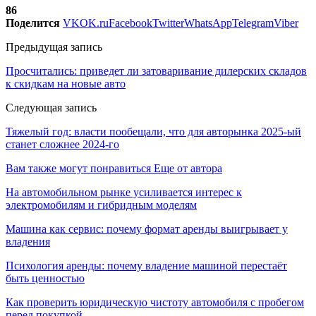
86
Поделится
VK
OK.ru
Facebook
Twitter
WhatsApp
Telegram
Viber
Предыдущая запись
Просчитались: приведет ли затоваривание дилерских складов
к скидкам на новые авто
Следующая запись
Тяжелый год: власти пообещали, что для авторынка 2025-ый
станет сложнее 2024-го
Вам также могут понравиться
Еще от автора
На автомобильном рынке усиливается интерес к
электромобилям и гибридным моделям
Машина как сервис: почему формат аренды выигрывает у
владения
Психология аренды: почему владение машиной перестаёт
быть ценностью
Как проверить юридическую чистоту автомобиля с пробегом
перед покупкой