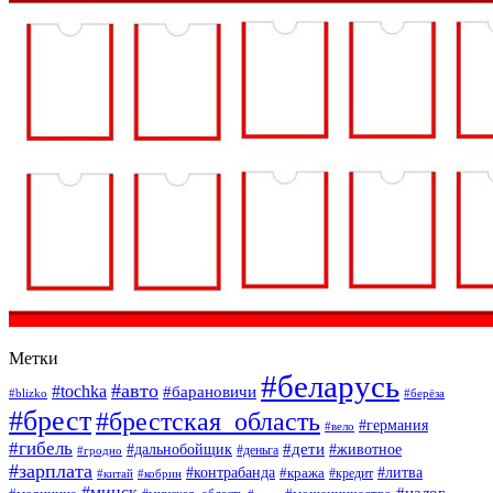
Метки
#беларусь
#авто
#tochka
#барановичи
#blizko
#берёза
#брест
#брестская_область
#германия
#вело
#гибель
#дети
#дальнобойщик
#животное
#деньга
#гродно
#зарплата
#контрабанда
#литва
#кража
#кредит
#китай
#кобрин
#минск