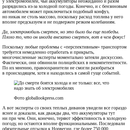
у электромобилей, чьи аккумуляторы неожиданно и разом
разрядились из-за холодной погоды. Конечно, и с бензиновым
автомобилем может приключиться подобный конфуз,
но никак не столь массово, поскольку расход топлива у него
вполне предсказуем и не подвержен резким колебаниям.
Да, электромобиль смертен, но это было бы еще полбеды.
Плохо то, что он иногда внезапно смертен, вот в чем фокус!
Поскольку любые проблемы с «перспективным» транспортом
требуется немедленно отработать и прикрыть,
многочисленные эксперты моментально затеяли дискуссию.
Фактически, они обвинили полицейских в некомпетентности.
По их мнению, правоохранители не смогли разобраться
в происходящем, хотя и находились в самой гуще событий.
Фото globallookpress.com
А вот эксперты со своих теплых диванов увидели все гораздо
яснее и доказали, как дважды два, что аккумуляторы тут
ни при чем. Они, конечно, теряют эффективность в холодную
погоду, но остаются вполне функциональными. Последовали
обязательные отсылки к Норвегии, где более 750 000