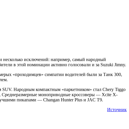
ь и несколько исключений: например, самый народный
тели в этой номинации активно голосовали и за Suzuki Jimny.
мерых «проходимцев» симпатии водителей были за Танк 300,
лем.
ым SUV. Народным компактным «паркетником» стал Chery Tiggo
y, Среднеразмерные моноприводные кроссоверы — Xcite X-
 лучшими пикапами — Changan Hunter Plus и JAC T9.
Источник