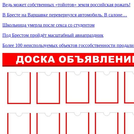
Ведь может собственных «тойотов» земля российская рожать!
В Бресте на Варшавке перевернулся автомобиль. В салоне…
Школьница умерла после секса со студентом
Под Брестом пройдёт масштабный авиапраздник
Более 100 неиспользуемых объектов госсобственности продал