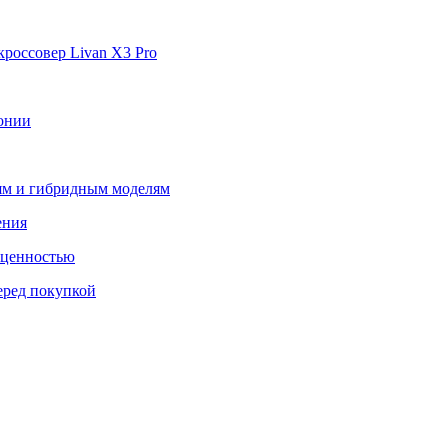
россовер Livan X3 Pro
гонии
лям и гибридным моделям
ения
 ценностью
еред покупкой