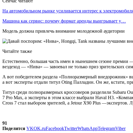
Сейчас читают
На автомобильном рынке усиливается интерес к электромоби
Машина как сервис: почему формат аренды выигрывает у…
Модель должна привлечь внимание молодежной аудитории
Читайте также
Естественно, большая часть имен в нынешнем сезоне премии —
вездеход — «Нива» — завоевал не только приз зрительских сим
А вот победителем раздела «Полноразмерный внедорожник» выб
а вот эксперты отдали титул Оting Палладин. Он же, кстати, 
Титул среди полноразмерных кроссоверов разделили Subaru O
7 Pro Max, а эксперты в этом классе выбрали Haval H3. «Ко
Cross 7 стал выбором зрителей, а Jetour X90 Plus —экспертов
91
Поделится
VK
OK.ru
Facebook
Twitter
WhatsApp
Telegram
Viber