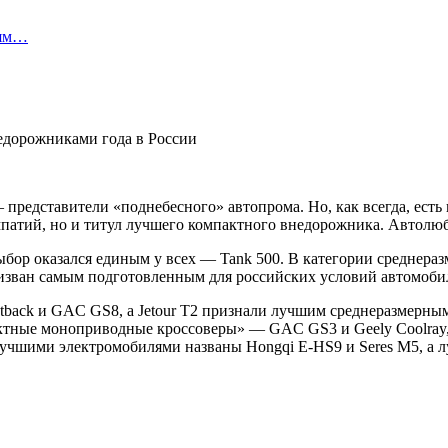
лям…
 представители «поднебесного» автопрома. Но, как всегда, ест
патий, но и титул лучшего компактного внедорожника. Автолюби
ор оказался единым у всех — Tank 500. В категории среднераз
призван самым подготовленным для российских условий автомоби
utback и GAC GS8, а Jetour T2 признали лучшим среднеразмерн
мпактные моноприводные кроссоверы» — GAC GS3 и Geely Coolra
. Лучшими электромобилями названы Hongqi E-HS9 и Seres M5, а