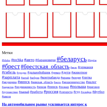
Метки
#беларусь
#авто
#tochka
#барановичи
#blizko
#берёза
#брест
#брестская_область
#германия
#вело
#гибель
#дети
#дальнобойщик
#животное
#деньга
#гродно
#зарплата
#контрабанда
#литва
#кража
#кредит
#китай
#кобрин
#минск
#налог
#мошенничество
#медицина
#минская_область
#мото
#польша
#недвижимость
#пинск
#пожар
#пенсия
#приговор
#наркотик
#россия
#работа
#суд
#футбол
#сигарета
#путешествие
#пьяный
#телефон
#школа
На автомобильном рынке усиливается интерес к