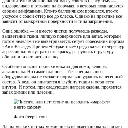
действительно можно найти массу советов на эту тему —
видеороликов и отзывов на форумах, в которых люди делятся
своими лайфхаками. Кто-то баллончиком прошелся, кто-то
уксусом с содой оттер все до блеска. Однако на практике все
зависит от конкретной поверхности и типа загрязнения.
Одна ошибка — и вместо чистки получаешь разводы,
выцветание ткани, липкую поверхность или запах, который
потом неделями не выветривается, сетует собеседник портала
«АвтоВзгляд». Причем «бюджетные» средства часто чересчур
агрессивны: могут разъесть краску, разрушить структуру
обивки или оставить пленку.
Особенно опасны такие химикаты для кожи, велюра,
алькантары. Но самое главное — без специального
оборудования вы не сможете нормально удалить нанесенный
состав. А ведь он впитается в глубину ткани и останется
внутри. И потом, при следующем нагреве салона, проявится
запах химии или плесени.
Фото freepik.com
Да, на мелких пятнах можно поэкспериментировать, считает