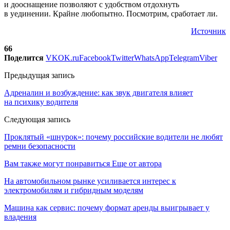
и дооснащение позволяют с удобством отдохнуть
в уединении. Крайне любопытно. Посмотрим, сработает ли.
Источник
66
Поделится
VK
OK.ru
Facebook
Twitter
WhatsApp
Telegram
Viber
Предыдущая запись
Адреналин и возбуждение: как звук двигателя влияет
на психику водителя
Следующая запись
Проклятый «шнурок»: почему российские водители не любят
ремни безопасности
Вам также могут понравиться
Еще от автора
На автомобильном рынке усиливается интерес к
электромобилям и гибридным моделям
Машина как сервис: почему формат аренды выигрывает у
владения