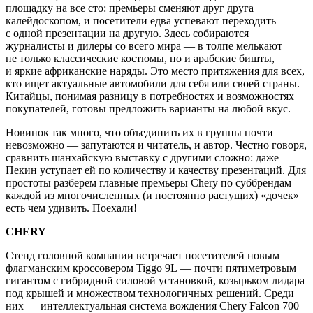
площадку на все сто: премьеры сменяют друг друга
калейдоскопом, и посетители едва успевают переходить
с одной презентации на другую. Здесь собираются
журналисты и дилеры со всего мира — в толпе мелькают
не только классические костюмы, но и арабские бишты,
и яркие африканские наряды. Это место притяжения для всех,
кто ищет актуальные автомобили для себя или своей страны.
Китайцы, понимая разницу в потребностях и возможностях
покупателей, готовы предложить варианты на любой вкус.
Новинок так много, что объединить их в группы почти
невозможно — запутаются и читатель, и автор. Честно говоря,
сравнить шанхайскую выставку с другими сложно: даже
Пекин уступает ей по количеству и качеству презентаций. Для
простоты разберем главные премьеры Chery по суббрендам —
каждой из многочисленных (и постоянно растущих) «дочек»
есть чем удивить. Поехали!
CHERY
Стенд головной компании встречает посетителей новым
флагманским кроссовером Tiggo 9L — почти пятиметровым
гигантом с гибридной силовой установкой, козырьком лидара
под крышей и множеством технологичных решений. Среди
них — интеллектуальная система вождения Chery Falcon 700