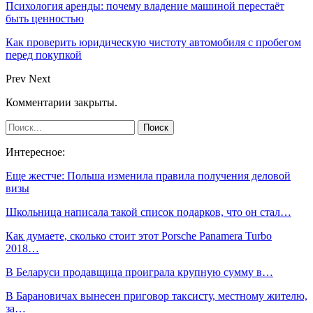
Психология аренды: почему владение машиной перестаёт
быть ценностью
Как проверить юридическую чистоту автомобиля с пробегом
перед покупкой
Prev
Next
Комментарии закрыты.
Интересное:
Еще жестче: Польша изменила правила получения деловой
визы
Школьница написала такой список подарков, что он стал…
Как думаете, сколько стоит этот Porsche Panamera Turbo
2018…
В Беларуси продавщица проиграла крупную сумму в…
В Барановичах вынесен приговор таксисту, местному жителю,
за…