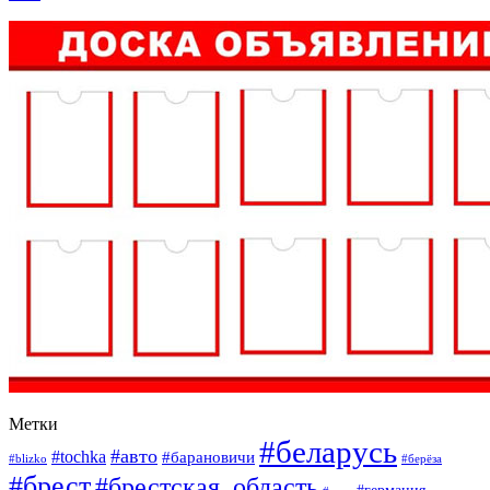
Метки
#беларусь
#авто
#tochka
#барановичи
#blizko
#берёза
#брест
#брестская_область