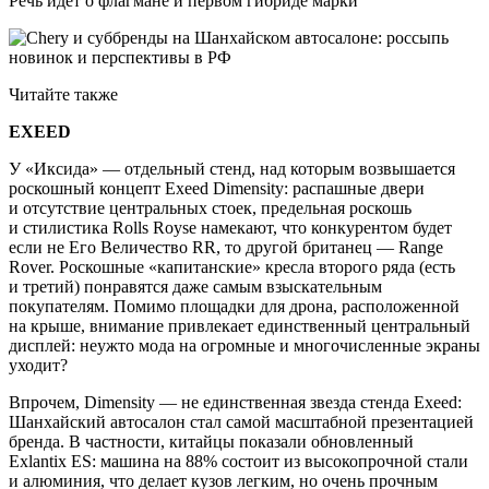
Речь идет о флагмане и первом гибриде марки
Читайте также
EXEED
У «Иксида» — отдельный стенд, над которым возвышается
роскошный концепт Exeed Dimensity: распашные двери
и отсутствие центральных стоек, предельная роскошь
и стилистика Rolls Royse намекают, что конкурентом будет
если не Его Величество RR, то другой британец — Range
Rover. Роскошные «капитанские» кресла второго ряда (есть
и третий) понравятся даже самым взыскательным
покупателям. Помимо площадки для дрона, расположенной
на крыше, внимание привлекает единственный центральный
дисплей: неужто мода на огромные и многочисленные экраны
уходит?
Впрочем, Dimensity — не единственная звезда стенда Exeed:
Шанхайский автосалон стал самой масштабной презентацией
бренда. В частности, китайцы показали обновленный
Exlantix ES: машина на 88% состоит из высокопрочной стали
и алюминия, что делает кузов легким, но очень прочным