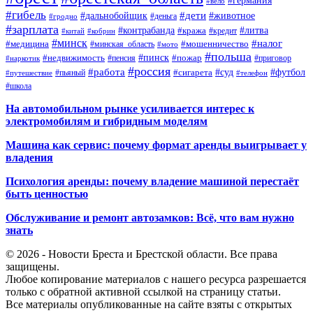
#германия
#вело
#гибель
#дети
#дальнобойщик
#животное
#деньга
#гродно
#зарплата
#контрабанда
#литва
#кража
#кредит
#китай
#кобрин
#минск
#налог
#мошенничество
#медицина
#минская_область
#мото
#польша
#недвижимость
#пинск
#пожар
#пенсия
#приговор
#наркотик
#россия
#работа
#суд
#футбол
#сигарета
#путешествие
#пьяный
#телефон
#школа
На автомобильном рынке усиливается интерес к
электромобилям и гибридным моделям
Машина как сервис: почему формат аренды выигрывает у
владения
Психология аренды: почему владение машиной перестаёт
быть ценностью
Обслуживание и ремонт автозамков: Всё, что вам нужно
знать
© 2026 - Новости Бреста и Брестской области. Все права
защищены.
Любое копирование материалов с нашего ресурса разрешается
только с обратной активной ссылкой на страницу статьи.
Все материалы опубликованные на сайте взяты с открытых