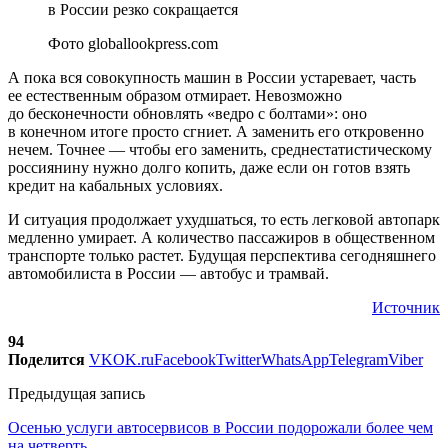
Фото globallookpress.com
А пока вся совокупность машин в России устаревает, часть
ее естественным образом отмирает. Невозможно
до бесконечности обновлять «ведро с болтами»: оно
в конечном итоге просто сгниет. А заменить его откровенно
нечем. Точнее — чтобы его заменить, среднестатистическому
россиянину нужно долго копить, даже если он готов взять
кредит на кабальных условиях.
И ситуация продолжает ухудшаться, то есть легковой автопарк
медленно умирает. А количество пассажиров в общественном
транспорте только растет. Будущая перспектива сегодняшнего
автомобилиста в России — автобус и трамвай.
Источник
94
Поделится
VK
OK.ru
Facebook
Twitter
WhatsApp
Telegram
Viber
Предыдущая запись
Осенью услуги автосервисов в России подорожали более чем
на четверть