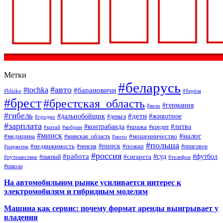
Метки
#беларусь
#авто
#tochka
#барановичи
#blizko
#берёза
#брест
#брестская_область
#германия
#вело
#гибель
#дети
#дальнобойщик
#животное
#деньга
#гродно
#зарплата
#контрабанда
#литва
#кража
#кредит
#китай
#кобрин
#минск
#налог
#мошенничество
#медицина
#минская_область
#мото
#польша
#недвижимость
#пинск
#пожар
#пенсия
#приговор
#наркотик
#россия
#работа
#суд
#футбол
#сигарета
#путешествие
#пьяный
#телефон
#школа
На автомобильном рынке усиливается интерес к
электромобилям и гибридным моделям
Машина как сервис: почему формат аренды выигрывает у
владения