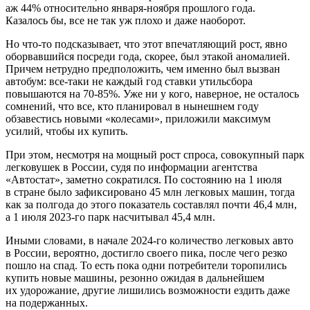
аж 44% относительно января-ноября прошлого года.
Казалось бы, все не так уж плохо и даже наоборот.
Но что-то подсказывает, что этот впечатляющий рост, явно
оборвавшийся посреди года, скорее, был этакой аномалией.
Причем нетрудно предположить, чем именно был вызван
автобум: все-таки не каждый год ставки утильсбора
повышаются на 70-85%. Уже ни у кого, наверное, не осталось
сомнений, что все, кто планировал в нынешнем году
обзавестись новыми «колесами», приложили максимум
усилий, чтобы их купить.
При этом, несмотря на мощный рост спроса, совокупный парк
легковушек в России, судя по информации агентства
«Автостат», заметно сократился. По состоянию на 1 июля
в стране было зафиксировано 45 млн легковых машин, тогда
как за полгода до этого показатель составлял почти 46,4 млн,
а 1 июля 2023-го парк насчитывал 45,4 млн.
Иными словами, в начале 2024-го количество легковых авто
в России, вероятно, достигло своего пика, после чего резко
пошло на спад. То есть пока одни потребители торопились
купить новые машины, резонно ожидая в дальнейшем
их удорожание, другие лишились возможности ездить даже
на подержанных.