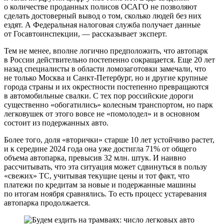
о количестве проданных полисов ОСАГО не позволяют
сделать достоверный вывод о том, сколько людей без них
ездят. А Федеральная налоговая служба получает данные
от Госавтоинспекции, — рассказывает эксперт.
Тем не менее, вполне логично предположить, что автопарк
в России действительно постепенно сокращается. Еще 20 лет
назад специалисты в области ломозаготовки замечали, что
не только Москва и Санкт-Петербург, но и другие крупные
города страны и их окрестности постепенно превращаются
в автомобильные свалки. С тех пор российские дороги
существенно «обогатились» колесным транспортом, но парк
легковушек от этого вовсе не «помолодел» и в основном
состоит из подержанных авто.
Более того, доля «вторички» старше 10 лет устойчиво растет,
и к середине 2024 года она уже достигла 71% от общего
объема автопарка, превысив 32 млн. штук. И наивно
рассчитывать, что эта ситуация может сдвинуться в пользу
«свежих» ТС, учитывая текущие цены и тот факт, что
платежи по кредитам за новые и подержанные машины
по итогам ноября сравнялись. То есть процесс устаревания
автопарка продолжается.