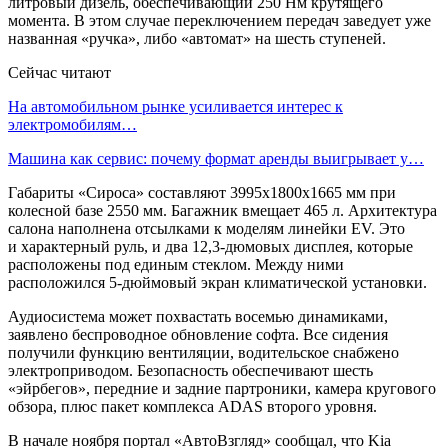
литровый дизель, обеспечивающий 250 Нм крутящего
момента. В этом случае переключением передач заведует уже
названная «ручка», либо «автомат» на шесть ступеней.
Сейчас читают
На автомобильном рынке усиливается интерес к
электромобилям…
Машина как сервис: почему формат аренды выигрывает у…
Габариты «Сироса» составляют 3995х1800х1665 мм при
колесной базе 2550 мм. Багажник вмещает 465 л. Архитектура
салона наполнена отсылками к моделям линейки EV. Это
и характерный руль, и два 12,3-дюмовых дисплея, которые
расположены под единым стеклом. Между ними
расположился 5-дюймовый экран климатической установки.
Аудиосистема может похвастать восемью динамиками,
заявлено беспроводное обновление софта. Все сидения
получили функцию вентиляции, водительское снабжено
электроприводом. Безопасность обеспечивают шесть
«эйрбегов», передние и задние партроники, камера кругового
обзора, плюс пакет комплекса ADAS второго уровня.
В начале ноября портал «АвтоВзгляд» сообщал, что Kia