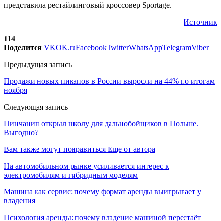
представила рестайлинговый кроссовер Sportage.
Источник
114
Поделится
VK
OK.ru
Facebook
Twitter
WhatsApp
Telegram
Viber
Предыдущая запись
Продажи новых пикапов в России выросли на 44% по итогам
ноября
Следующая запись
Пинчанин открыл школу для дальнобойщиков в Польше.
Выгодно?
Вам также могут понравиться
Еще от автора
На автомобильном рынке усиливается интерес к
электромобилям и гибридным моделям
Машина как сервис: почему формат аренды выигрывает у
владения
Психология аренды: почему владение машиной перестаёт