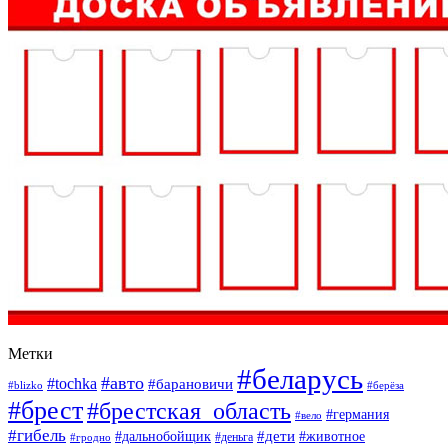
Метки
#беларусь
#авто
#tochka
#барановичи
#blizko
#берёза
#брест
#брестская_область
#германия
#вело
#гибель
#дети
#дальнобойщик
#животное
#деньга
#гродно