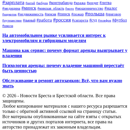
#зарплата
#контрабанда
#литва
#кража
#кредит
#китай
#кобрин
#минск
#налог
#мошенничество
#медицина
#минская_область
#мото
#польша
#недвижимость
#пинск
#пожар
#пенсия
#приговор
#наркотик
#россия
#работа
#суд
#футбол
#сигарета
#путешествие
#пьяный
#телефон
#школа
На автомобильном рынке усиливается интерес к
электромобилям и гибридным моделям
Машина как сервис: почему формат аренды выигрывает у
владения
Психология аренды: почему владение машиной перестаёт
быть ценностью
Обслуживание и ремонт автозамков: Всё, что вам нужно
знать
© 2026 - Новости Бреста и Брестской области. Все права
защищены.
Любое копирование материалов с нашего ресурса разрешается
только с обратной активной ссылкой на страницу статьи.
Все материалы опубликованные на сайте взяты с открытых
источников и других порталов интернета, все права на
авторство принадлежат их законным владельцам.