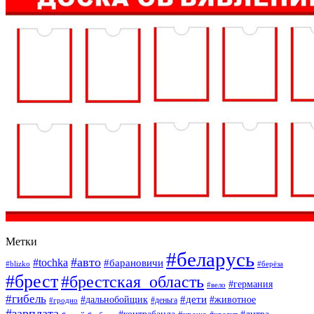
Метки
#беларусь
#авто
#tochka
#барановичи
#blizko
#берёза
#брест
#брестская_область
#германия
#вело
#гибель
#дети
#дальнобойщик
#животное
#деньга
#гродно
#зарплата