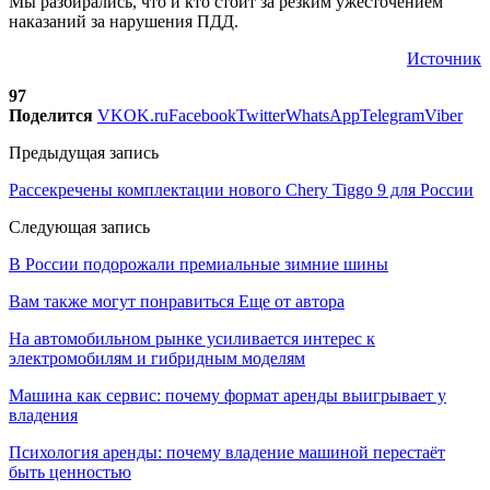
Мы разбирались, что и кто стоит за резким ужесточением
наказаний за нарушения ПДД.
Источник
97
Поделится
VK
OK.ru
Facebook
Twitter
WhatsApp
Telegram
Viber
Предыдущая запись
Рассекречены комплектации нового Chery Tiggo 9 для России
Следующая запись
В России подорожали премиальные зимние шины
Вам также могут понравиться
Еще от автора
На автомобильном рынке усиливается интерес к
электромобилям и гибридным моделям
Машина как сервис: почему формат аренды выигрывает у
владения
Психология аренды: почему владение машиной перестаёт
быть ценностью