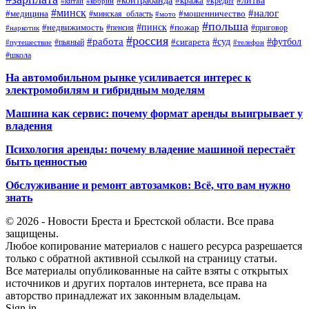
#контрабанда
#литва
#кража
#кредит
#китай
#кобрин
#минск
#налог
#мошенничество
#медицина
#минская_область
#мото
#польша
#недвижимость
#пинск
#пожар
#пенсия
#приговор
#наркотик
#россия
#работа
#суд
#футбол
#сигарета
#путешествие
#пьяный
#телефон
#школа
На автомобильном рынке усиливается интерес к
электромобилям и гибридным моделям
Машина как сервис: почему формат аренды выигрывает у
владения
Психология аренды: почему владение машиной перестаёт
быть ценностью
Обслуживание и ремонт автозамков: Всё, что вам нужно
знать
© 2026 - Новости Бреста и Брестской области. Все права
защищены.
Любое копирование материалов с нашего ресурса разрешается
только с обратной активной ссылкой на страницу статьи.
Все материалы опубликованные на сайте взяты с открытых
источников и других порталов интернета, все права на
авторство принадлежат их законным владельцам.
Sign in