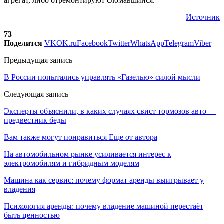
агрегат, либо отремонтируют сломавшийся.
Источник
73
Поделится
VK
OK.ru
Facebook
Twitter
WhatsApp
Telegram
Viber
Предыдущая запись
В России попытались управлять «Газелью» силой мысли
Следующая запись
Эксперты объяснили, в каких случаях свист тормозов авто —
предвестник беды
Вам также могут понравиться
Еще от автора
На автомобильном рынке усиливается интерес к
электромобилям и гибридным моделям
Машина как сервис: почему формат аренды выигрывает у
владения
Психология аренды: почему владение машиной перестаёт
быть ценностью