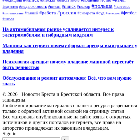
#мошенничество
#медицина
#минская_область
#мото
#польша
#недвижимость
#пинск
#пожар
#пенсия
#приговор
#наркотик
#россия
#работа
#суд
#футбол
#сигарета
#путешествие
#пьяный
#телефон
#школа
На автомобильном рынке усиливается интерес к
электромобилям и гибридным моделям
Машина как сервис: почему формат аренды выигрывает у
владения
Психология аренды: почему владение машиной перестаёт
быть ценностью
Обслуживание и ремонт автозамков: Всё, что вам нужно
знать
© 2026 - Новости Бреста и Брестской области. Все права
защищены.
Любое копирование материалов с нашего ресурса разрешается
только с обратной активной ссылкой на страницу статьи.
Все материалы опубликованные на сайте взяты с открытых
источников и других порталов интернета, все права на
авторство принадлежат их законным владельцам.
Sign in