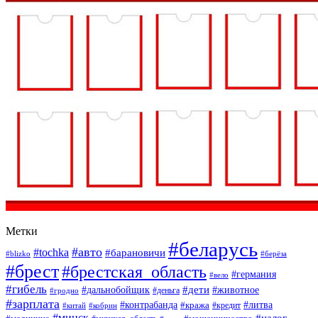
Метки
#беларусь
#авто
#tochka
#барановичи
#blizko
#берёза
#брест
#брестская_область
#германия
#вело
#гибель
#дети
#дальнобойщик
#животное
#деньга
#гродно
#зарплата
#контрабанда
#литва
#кража
#кредит
#китай
#кобрин
#минск
#налог