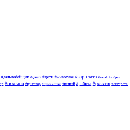
#зарплата
#дети
#дальнобойщик
#животное
#деньга
#китай
#кобрин
#польша
#россия
#работа
ар
#приговор
#сигарета
#путешествие
#пьяный