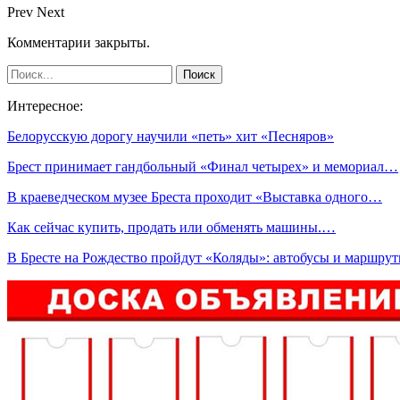
Prev
Next
Комментарии закрыты.
Интересное:
Белорусскую дорогу научили «петь» хит «Песняров»
Брест принимает гандбольный «Финал четырех» и мемориал…
В краеведческом музее Бреста проходит «Выставка одного…
Как сейчас купить, продать или обменять машины.…
В Бресте на Рождество пройдут «Коляды»: автобусы и маршр