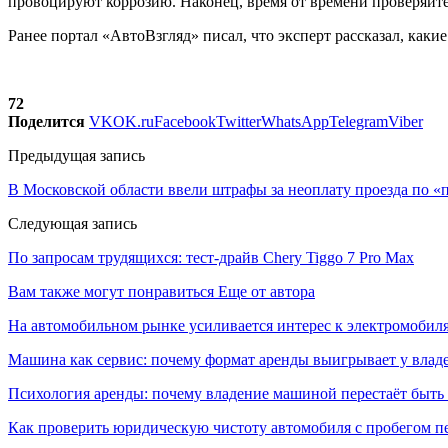
провоцируют коррозию. Наконец, время от времени проверяйте
Ранее портал «АвтоВзгляд» писал, что эксперт рассказал, каки
72
Поделится
VK
OK.ru
Facebook
Twitter
WhatsApp
Telegram
Viber
Предыдущая запись
В Московской области ввели штрафы за неоплату проезда по «
Следующая запись
По запросам трудящихся: тест-драйв Chery Tiggo 7 Pro Max
Вам также могут понравиться
Еще от автора
На автомобильном рынке усиливается интерес к электромоби
Машина как сервис: почему формат аренды выигрывает у влад
Психология аренды: почему владение машиной перестаёт быть
Как проверить юридическую чистоту автомобиля с пробегом п