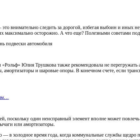
это внимательно следить за дорогой, избегая выбоин и иных нер
 их максимально осторожно. А что еще? Полезными советами под
ии «Рольф» Юлия Трушкова также рекомендовала не перегружать 
 амортизаторы и шаровые опоры. В конечном счете, если трансп
лям…
й, поскольку один неисправный элемент вполне может повлечь 
рычаги или амортизаторы.
 — в холодное время года, когда коммунальные службы щедро по