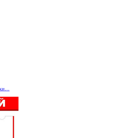
утки…