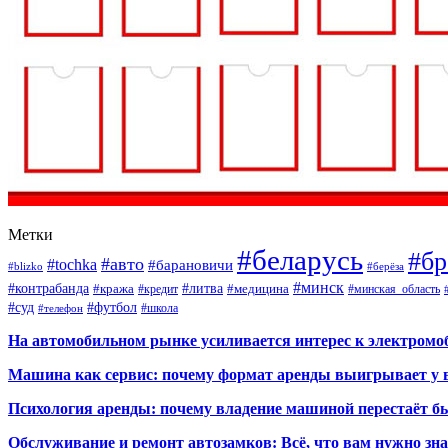
Метки
#беларусь
#бр
#авто
#tochka
#барановичи
#blizko
#берёза
#минск
#контрабанда
#литва
#кража
#кредит
#медицина
#минская_область
#суд
#футбол
#телефон
#школа
На автомобильном рынке усиливается интерес к электром
Машина как сервис: почему формат аренды выигрывает у 
Психология аренды: почему владение машиной перестаёт б
Обслуживание и ремонт автозамков: Всё, что вам нужно зн