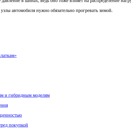
 давление в шинах, ведь оно тоже влияет на распределение наг
е узлы автомобиля нужно обязательно прогревать зимой.
платкам»
лям и гибридным моделям
ения
 ценностью
еред покупкой