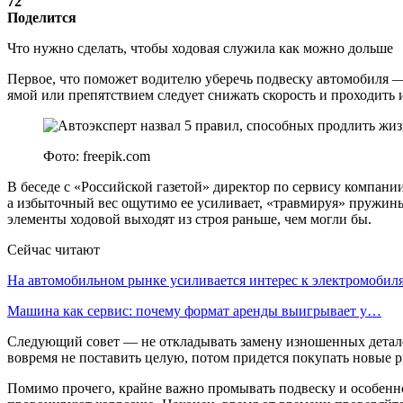
72
Поделится
Что нужно сделать, чтобы ходовая служила как можно дольше
Первое, что поможет водителю уберечь подвеску автомобиля — 
ямой или препятствием следует снижать скорость и проходить
Фото: freepik.com
В беседе с «Российской газетой» директор по сервису компан
а избыточный вес ощутимо ее усиливает, «травмируя» пружины,
элементы ходовой выходят из строя раньше, чем могли бы.
Сейчас читают
На автомобильном рынке усиливается интерес к электромоби
Машина как сервис: почему формат аренды выигрывает у…
Следующий совет — не откладывать замену изношенных детале
вовремя не поставить целую, потом придется покупать новые 
Помимо прочего, крайне важно промывать подвеску и особенно