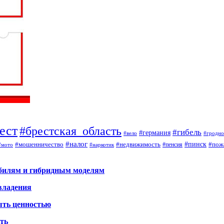
ест
#брестская_область
#гибель
#германия
#вело
#гродно
#налог
#мошенничество
#недвижимость
#пинск
#пож
#пенсия
#наркотик
#мото
обилям и гибридным моделям
владения
ыть ценностью
ать