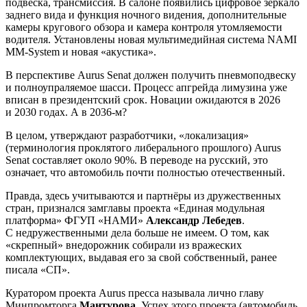
подвеска, трансмиссия. В салоне появились цифровое зеркало
заднего вида и функция ночного видения, дополнительные
камеры кругового обзора и камера контроля утомляемости
водителя. Установлены новая мультимедийная система NAMI
MM-System и новая «акустика».
В перспективе Aurus Senat должен получить пневмоподвеску
и полноупраляемое шасси. Процесс апгрейда лимузина уже
вписан в президентский срок. Новации ожидаются в 2026
и 2030 годах. А в 2036-м?
В целом, утверждают разработчики, «локализация»
(терминология проклятого либерального прошлого) Aurus
Senat составляет около 90%. В переводе на русский, это
означает, что автомобиль почти полностью отечественный.
Правда, здесь учитываются и партнёры из дружественных
стран, признался замглавы проекта «Единая модульная
платформа» ФГУП «НАМИ»
Александр Лебедев
.
С недружественными дела больше не имеем. О том, как
«скрепный» внедорожник собирали из вражеских
комплектующих, выдавая его за свой собственный, ранее
писала «СП».
Куратором проекта Aurus пресса называла лично главу
Минпромторга
Мантурова
. Успех этого проекта (автомобиль