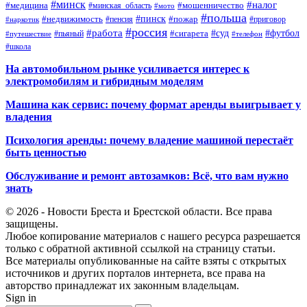
#минск
#налог
#мошенничество
#медицина
#минская_область
#мото
#польша
#недвижимость
#пинск
#пожар
#пенсия
#приговор
#наркотик
#россия
#работа
#суд
#футбол
#сигарета
#путешествие
#пьяный
#телефон
#школа
На автомобильном рынке усиливается интерес к
электромобилям и гибридным моделям
Машина как сервис: почему формат аренды выигрывает у
владения
Психология аренды: почему владение машиной перестаёт
быть ценностью
Обслуживание и ремонт автозамков: Всё, что вам нужно
знать
© 2026 - Новости Бреста и Брестской области. Все права
защищены.
Любое копирование материалов с нашего ресурса разрешается
только с обратной активной ссылкой на страницу статьи.
Все материалы опубликованные на сайте взяты с открытых
источников и других порталов интернета, все права на
авторство принадлежат их законным владельцам.
Sign in