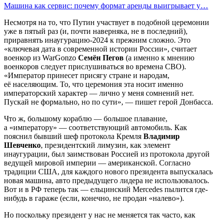
Машина как сервис: почему формат аренды выигрывает у…
Несмотря на то, что Путин участвует в подобной церемонии
уже в пятый раз (и, почти наверняка, не в последний),
приравнять инаугурацию-2024 к прежним сложно. Это
«ключевая дата в современной истории России», считает
военкор из WarGonzo
Семён Пегов
(а именно к мнению
военкоров следует прислушиваться во времена СВО).
«Император принесет присягу стране и народам,
её населяющим. То, что церемония эта носит именно
императорский характер — лично у меня сомнений нет.
Пускай не формально, но по сути», — пишет герой Донбасса.
Что ж, большому кораблю — большое плавание,
а «императору» — соответствующий автомобиль. Как
пояснил бывший шеф протокола Кремля
Владимир
Шевченко
, президентский лимузин, как элемент
инаугурации, был заимствован Россией из протокола другой
ведущей мировой империи — американской. Согласно
традиции США, для каждого нового президента выпускалась
новая машина, авто предыдущего лидера не использовалось.
Вот и в РФ теперь так — ельцинский Mercedes пылится где-
нибудь в гараже (если, конечно, не продан «налево»).
Но поскольку президент у нас не меняется так часто, как