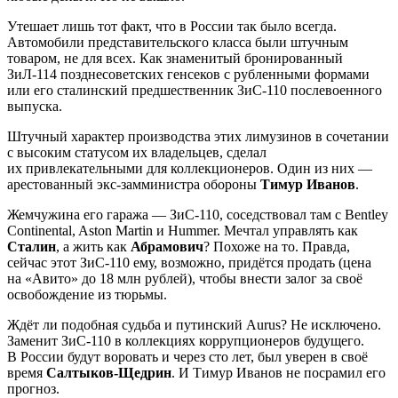
Утешает лишь тот факт, что в России так было всегда.
Автомобили представительского класса были штучным
товаром, не для всех. Как знаменитый бронированный
ЗиЛ-114 позднесоветских генсеков с рубленными формами
или его сталинский предшественник ЗиС-110 послевоенного
выпуска.
Штучный характер производства этих лимузинов в сочетании
с высоким статусом их владельцев, сделал
их привлекательными для коллекционеров. Один из них —
арестованный экс-замминистра обороны
Тимур Иванов
.
Жемчужина его гаража — ЗиС-110, соседствовал там с Bentley
Continental, Aston Martin и Hummer. Мечтал управлять как
Сталин
, а жить как
Абрамович
? Похоже на то. Правда,
сейчас этот ЗиС-110 ему, возможно, придётся продать (цена
на «Авито» до 18 млн рублей), чтобы внести залог за своё
освобождение из тюрьмы.
Ждёт ли подобная судьба и путинский Aurus? Не исключено.
Заменит ЗиС-110 в коллекциях коррупционеров будущего.
В России будут воровать и через сто лет, был уверен в своё
время
Салтыков-Щедрин
. И Тимур Иванов не посрамил его
прогноз.