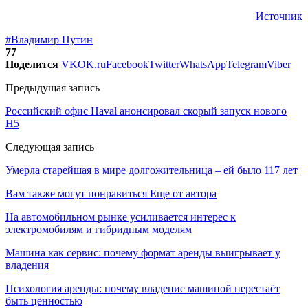
Источник
#Владимир Путин
77
Поделится
VK
OK.ru
Facebook
Twitter
WhatsApp
Telegram
Viber
Предыдущая запись
Российский офис Haval анонсировал скорый запуск нового
H5
Следующая запись
Умерла старейшая в мире долгожительница – ей было 117 лет
Вам также могут понравиться
Еще от автора
На автомобильном рынке усиливается интерес к
электромобилям и гибридным моделям
Машина как сервис: почему формат аренды выигрывает у
владения
Психология аренды: почему владение машиной перестаёт
быть ценностью