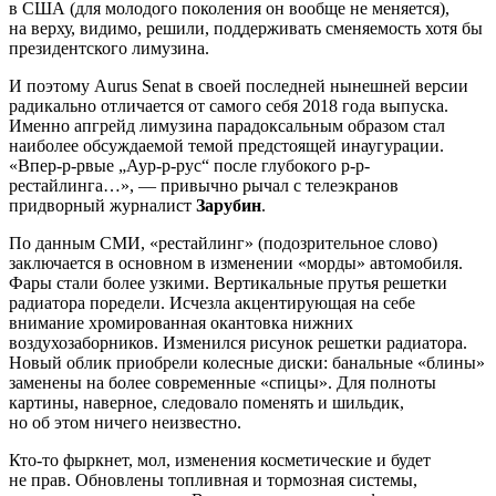
в США (для молодого поколения он вообще не меняется),
на верху, видимо, решили, поддерживать сменяемость хотя бы
президентского лимузина.
И поэтому Aurus Senat в своей последней нынешней версии
радикально отличается от самого себя 2018 года выпуска.
Именно апгрейд лимузина парадоксальным образом стал
наиболее обсуждаемой темой предстоящей инаугурации.
«Впер-р-рвые „Аур-р-рус“ после глубокого р-р-
рестайлинга…», — привычно рычал с телеэкранов
придворный журналист
Зарубин
.
По данным СМИ, «рестайлинг» (подозрительное слово)
заключается в основном в изменении «морды» автомобиля.
Фары стали более узкими. Вертикальные прутья решетки
радиатора поредели. Исчезла акцентирующая на себе
внимание хромированная окантовка нижних
воздухозаборников. Изменился рисунок решетки радиатора.
Новый облик приобрели колесные диски: банальные «блины»
заменены на более современные «спицы». Для полноты
картины, наверное, следовало поменять и шильдик,
но об этом ничего неизвестно.
Кто-то фыркнет, мол, изменения косметические и будет
не прав. Обновлены топливная и тормозная системы,