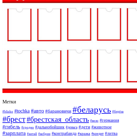
Метки
#беларусь
#авто
#tochka
#барановичи
#blizko
#берёза
#брест
#брестская_область
#германия
#вело
#гибель
#дети
#дальнобойщик
#животное
#деньга
#гродно
#зарплата
#контрабанда
#литва
#кража
#кредит
#китай
#кобрин