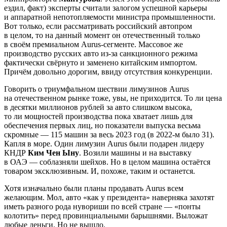
ездил, факт) эксперты считали залогом успешной карьеры
и аппаратной непотопляемости министра промышленности.
Вот только, если рассматривать российский автопром
в целом, то на данный момент он отечественный только
в своём премиальном Aurus-сегменте. Массовое же
производство русских авто из-за санкционного режима
фактически свёрнуто и заменено китайским импортом.
Причём довольно дорогим, ввиду отсутствия конкуренции.
Говорить о триумфальном шествии лимузинов Aurus
на отечественном рынке тоже, увы, не приходится. То ли цена
в десятки миллионов рублей за авто слишком высока,
то ли мощностей производства пока хватает лишь для
обеспечения первых лиц, но показатели выпуска весьма
скромные — 115 машин за весь 2023 год (в 2022-м было 31).
Капля в море. Один лимузин Aurus были подарен лидеру
КНДР
Ким Чен Ыну
. Возили машины и на выставку
в ОАЭ — соблазняли шейхов. Но в целом машина остаётся
товаром эксклюзивным. И, похоже, таким и останется.
Хотя изначально были планы продавать Aurus всем
желающим. Мол, авто «как у президента» наверняка захотят
иметь разного рода нувориши по всей стране — «понты
колотить» перед провинциальными барышнями. Выложат
любые деньги. Но не вышло.