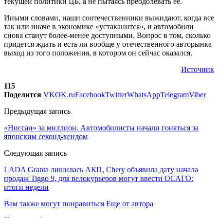
текущей политики ЦБ, а не пытаясь преодолевать ее.
Иными словами, наши соотечественники выжидают, когда все
так или иначе в экономике «устаканится», и автомобили
снова станут более-менее доступными. Вопрос в том, сколько
придется ждать и есть ли вообще у отечественного авторынка
выход из того положения, в котором он сейчас оказался.
Источник
115
Поделится
VK
OK.ru
Facebook
Twitter
WhatsApp
Telegram
Viber
Предыдущая запись
«Ниссан» за миллион. Автомобилисты начали гоняться за
японским секонд-хендом
Следующая запись
LADA Granta лишилась АКП, Chery объявила дату начала
продаж Tiggo 9, для велокурьеров могут ввести ОСАГО:
итоги недели
Вам также могут понравиться
Еще от автора