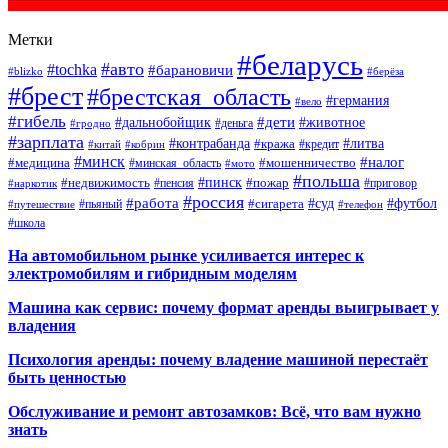
Метки
#беларусь
#авто
#tochka
#барановичи
#blizko
#берёза
#брест
#брестская_область
#германия
#вело
#гибель
#дети
#дальнобойщик
#животное
#деньга
#гродно
#зарплата
#контрабанда
#литва
#кража
#кредит
#китай
#кобрин
#минск
#налог
#мошенничество
#медицина
#минская_область
#мото
#польша
#недвижимость
#пинск
#пожар
#пенсия
#приговор
#наркотик
#россия
#работа
#суд
#футбол
#сигарета
#путешествие
#пьяный
#телефон
#школа
На автомобильном рынке усиливается интерес к
электромобилям и гибридным моделям
Машина как сервис: почему формат аренды выигрывает у
владения
Психология аренды: почему владение машиной перестаёт
быть ценностью
Обслуживание и ремонт автозамков: Всё, что вам нужно
знать