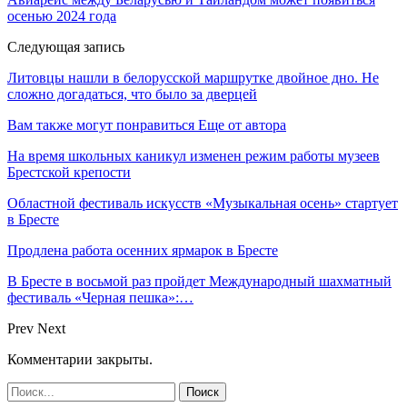
осенью 2024 года
Следующая запись
Литовцы нашли в белорусской маршрутке двойное дно. Не
сложно догадаться, что было за дверцей
Вам также могут понравиться
Еще от автора
На время школьных каникул изменен режим работы музеев
Брестской крепости
Областной фестиваль искусств «Музыкальная осень» стартует
в Бресте
Продлена работа осенних ярмарок в Бресте
В Бресте в восьмой раз пройдет Международный шахматный
фестиваль «Черная пешка»:…
Prev
Next
Комментарии закрыты.