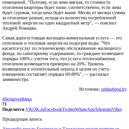
помещений. "Поэтому, если зима мягкая, то стоимость
отопления квартиры будет ниже, соответственно, если зима
будет суровая, тогда цена будет выше. Месяц от месяца суммы
за отопление разные, исходя из количества потребленной
тепловой энергии на один квадратный метр", — пояснил
Андрей Ромашко.
Самая дорогостоящая жилищно-коммунальная услуга — это
отопление и тепловая энергия на подогрев воды. "Что
касается услуг по техническому обслуживанию жилищного
фонда, по санитарному содержанию, то граждане возмещают
порядка 100% с учетом того, что услуга теплоснабжения,
отопления возмещается примерно на 20%. Уровень
возмещения в отопительный период в целом по счету-
извещению составляет порядка 60-80%", — рассказал
замминистра.
Источник:
onlinebrest.by
#беларусь
#жкх
71
Поделится
VK
OK.ru
Facebook
Twitter
WhatsApp
Telegram
Viber
Предыдущая запись
Авиарейс между Беларусью и Таиландом может появиться