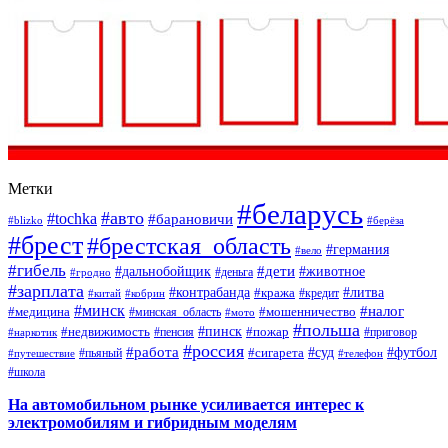
Метки
#беларусь
#авто
#tochka
#барановичи
#blizko
#берёза
#брест
#брестская_область
#германия
#вело
#гибель
#дети
#дальнобойщик
#животное
#деньга
#гродно
#зарплата
#контрабанда
#литва
#кража
#кредит
#китай
#кобрин
#минск
#налог
#мошенничество
#медицина
#минская_область
#мото
#польша
#недвижимость
#пинск
#пожар
#пенсия
#приговор
#наркотик
#россия
#работа
#суд
#футбол
#сигарета
#путешествие
#пьяный
#телефон
#школа
На автомобильном рынке усиливается интерес к
электромобилям и гибридным моделям