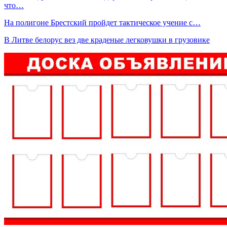
что…
На полигоне Брестский пройдет тактическое учение с…
В Литве белорус вез две краденые легковушки в грузовике