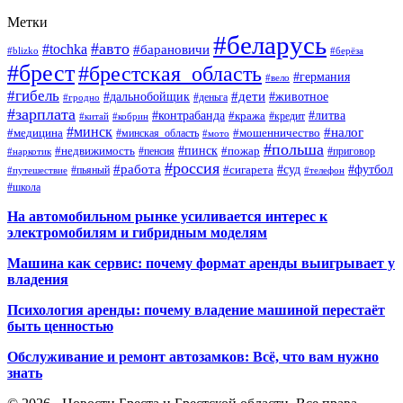
Метки
#беларусь
#авто
#tochka
#барановичи
#blizko
#берёза
#брест
#брестская_область
#германия
#вело
#гибель
#дети
#дальнобойщик
#животное
#деньга
#гродно
#зарплата
#контрабанда
#литва
#кража
#кредит
#китай
#кобрин
#минск
#налог
#мошенничество
#медицина
#минская_область
#мото
#польша
#недвижимость
#пинск
#пожар
#пенсия
#приговор
#наркотик
#россия
#работа
#суд
#футбол
#сигарета
#путешествие
#пьяный
#телефон
#школа
На автомобильном рынке усиливается интерес к
электромобилям и гибридным моделям
Машина как сервис: почему формат аренды выигрывает у
владения
Психология аренды: почему владение машиной перестаёт
быть ценностью
Обслуживание и ремонт автозамков: Всё, что вам нужно
знать