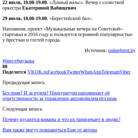
22 июля, 18.00-19.00
.
«Лунный вальс»
. Вечер с солисткой
оркестра
Екатериной Вабищевич
29 июля, 18.00-19.00
. «Берестейский бал».
Напомним, проект «Музыкальные вечера на Советской»
стартовал в 2016 году и пользуется огромной популярностью
у брестчан и гостей города.
Источник:
onlinebrest.by
#брест
#музыка
88
Поделится
VK
OK.ru
Facebook
Twitter
WhatsApp
Telegram
Viber
Предыдущая запись
Без прав? И за рулем? Прокуратура напоминает об
ответственности за управление автомобилем без прав
Следующая запись
Почему кусаются комары и что их привлекает в людях?
Вам также могут понравиться
Еще от автора