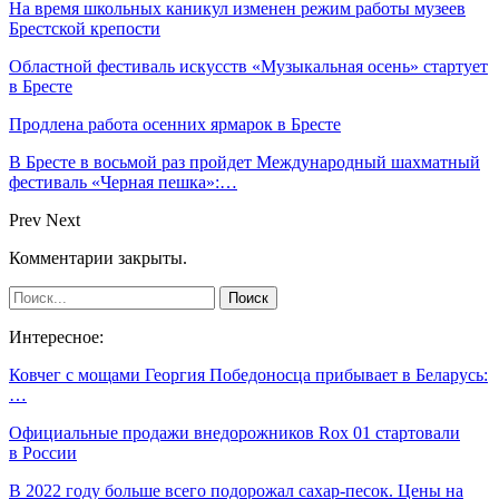
На время школьных каникул изменен режим работы музеев
Брестской крепости
Областной фестиваль искусств «Музыкальная осень» стартует
в Бресте
Продлена работа осенних ярмарок в Бресте
В Бресте в восьмой раз пройдет Международный шахматный
фестиваль «Черная пешка»:…
Prev
Next
Комментарии закрыты.
Интересное:
Ковчег с мощами Георгия Победоносца прибывает в Беларусь:
…
Официальные продажи внедорожников Rox 01 стартовали
в России
В 2022 году больше всего подорожал сахар-песок. Цены на