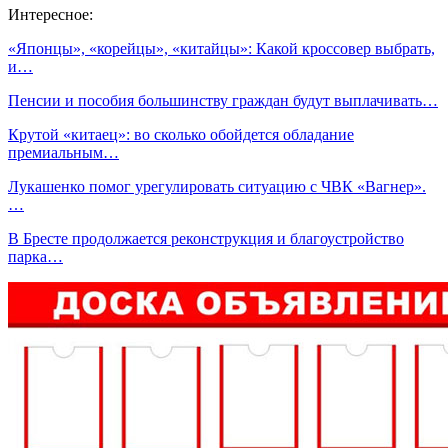
Интересное:
«Японцы», «корейцы», «китайцы»: Какой кроссовер выбрать,
и…
Пенсии и пособия большинству граждан будут выплачивать…
Крутой «китаец»: во сколько обойдется обладание
премиальным…
Лукашенко помог урегулировать ситуацию с ЧВК «Вагнер».
…
В Бресте продолжается реконструкция и благоустройство
парка…