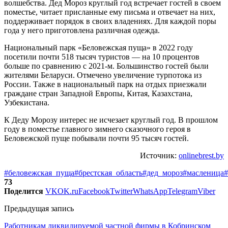
волшебства. Дед Мороз круглый год встречает гостей в своем
поместье, читает присланные ему письма и отвечает на них,
поддерживает порядок в своих владениях. Для каждой поры
года у него приготовлена различная одежда.
Национальный парк «Беловежская пуща» в 2022 году
посетили почти 518 тысяч туристов — на 10 процентов
больше по сравнению с 2021-м. Большинство гостей были
жителями Беларуси. Отмечено увеличение турпотока из
России. Также в национальный парк на отдых приезжали
граждане стран Западной Европы, Китая, Казахстана,
Узбекистана.
К Деду Морозу интерес не исчезает круглый год. В прошлом
году в поместье главного зимнего сказочного героя в
Беловежской пуще побывали почти 95 тысяч гостей.
Источник:
onlinebrest.by
#беловежская_пуща
#брестская_область
#дед_мороз
#масленица
#
73
Поделится
VK
OK.ru
Facebook
Twitter
WhatsApp
Telegram
Viber
Предыдущая запись
Работникам ликвидируемой частной фирмы в Кобринском