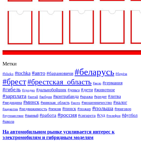
Метки
#беларусь
#авто
#tochka
#барановичи
#blizko
#берёза
#брест
#брестская_область
#германия
#вело
#гибель
#дети
#дальнобойщик
#животное
#деньга
#гродно
#зарплата
#контрабанда
#литва
#кража
#кредит
#китай
#кобрин
#минск
#налог
#мошенничество
#медицина
#минская_область
#мото
#польша
#недвижимость
#пинск
#пожар
#пенсия
#приговор
#наркотик
#россия
#работа
#суд
#футбол
#сигарета
#путешествие
#пьяный
#телефон
#школа
На автомобильном рынке усиливается интерес к
электромобилям и гибридным моделям