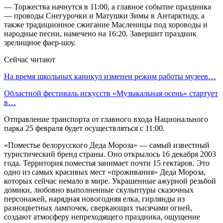
— Торжества начнутся в 11:00, а главное событие праздника
— проводы Снегурочки и Матушки Зимы в Антарктиду, а
также традиционное сжигание Масленицы под хороводы и
народные песни, намечено на 16:20. Завершит праздник
зрелищное фаер-шоу.
Сейчас читают
На время школьных каникул изменен режим работы музеев…
Областной фестиваль искусств «Музыкальная осень» стартует
в…
Отправление транспорта от главного входа Национального
парка 25 февраля будет осуществляться с 11:00.
«Поместье белорусского Деда Мороза» — самый известный
туристический бренд страны. Оно открылось 16 декабря 2003
года. Территория поместья занимает почти 15 гектаров. Это
одно из самых красивых мест «проживания» Деда Мороза,
которых сейчас немало в мире. Украшенные ажурной резьбой
домики, любовно выполненные скульптуры сказочных
персонажей, нарядная новогодняя елка, гирлянды из
разноцветных лампочек, сверкающих тысячами огней,
создают атмосферу непреходящего праздника, ощущение