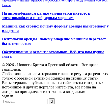
#работа
#суд
#футбол
#сигарета
#путешествие
#пьяный
#телефон
#школа
На автомобильном рынке усиливается интерес к
электромобилям и гибридным моделям
Машина как сервис: почему формат аренды выигрывает у
владения
Психология аренды: почему владение машиной перестаёт
быть ценностью
Обслуживание и ремонт автозамков: Всё, что вам нужно
знать
© 2026 - Новости Бреста и Брестской области. Все права
защищены.
Любое копирование материалов с нашего ресурса разрешается
только с обратной активной ссылкой на страницу статьи.
Все материалы опубликованные на сайте взяты с открытых
источников и других порталов интернета, все права на
авторство принадлежат их законным владельцам.
Sign in