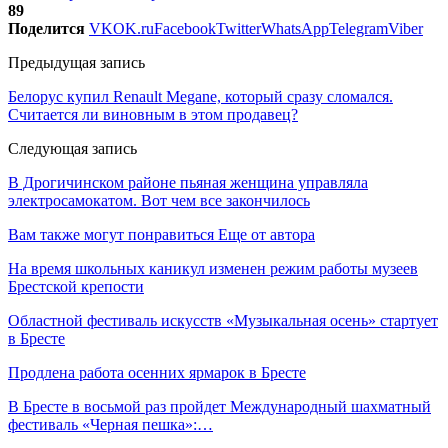
89
Поделится
VK
OK.ru
Facebook
Twitter
WhatsApp
Telegram
Viber
Предыдущая запись
Белорус купил Renault Megane, который сразу сломался.
Считается ли виновным в этом продавец?
Следующая запись
В Дрогичинском районе пьяная женщина управляла
электросамокатом. Вот чем все закончилось
Вам также могут понравиться
Еще от автора
На время школьных каникул изменен режим работы музеев
Брестской крепости
Областной фестиваль искусств «Музыкальная осень» стартует
в Бресте
Продлена работа осенних ярмарок в Бресте
В Бресте в восьмой раз пройдет Международный шахматный
фестиваль «Черная пешка»:…