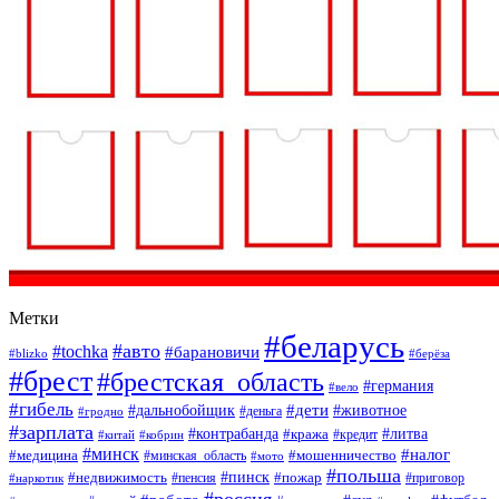
Метки
#беларусь
#авто
#tochka
#барановичи
#blizko
#берёза
#брест
#брестская_область
#германия
#вело
#гибель
#дети
#дальнобойщик
#животное
#деньга
#гродно
#зарплата
#контрабанда
#литва
#кража
#кредит
#китай
#кобрин
#минск
#налог
#мошенничество
#медицина
#минская_область
#мото
#польша
#недвижимость
#пинск
#пожар
#пенсия
#приговор
#наркотик
#россия